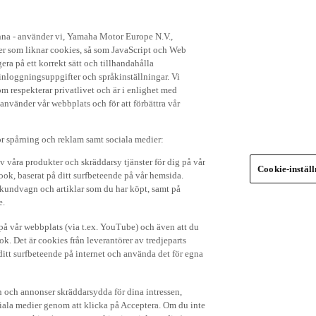
enna - använder vi, Yamaha Motor Europe N.V.,
ker som liknar cookies, så som JavaScript och Web
ra på ett korrekt sätt och tillhandahålla
nloggningsuppgifter och språkinställningar. Vi
om respekterar privatlivet och är i enlighet med
 använder vår webbplats och för att förbättra vår
r spårning och reklam samt sociala medier:
v våra produkter och skräddarsy tjänster för dig på vår
Cookie-instäl
ok, baserat på ditt surfbeteende på vår hemsida.
in kundvagn och artiklar som du har köpt, samt på
e.
p på vår webbplats (via t.ex. YouTube) och även att du
k. Det är cookies från leverantörer av tredjeparts
ditt surfbeteende på internet och använda det för egna
 och annonser skräddarsydda för dina intressen,
iala medier genom att klicka på Acceptera. Om du inte