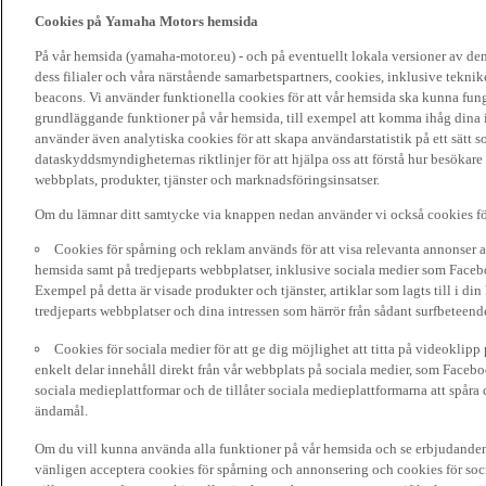
Cookies på Yamaha Motors hemsida
På vår hemsida (yamaha-motor.eu) - och på eventuellt lokala versioner av d
dess filialer och våra närstående samarbetspartners, cookies, inklusive tekni
beacons. Vi använder funktionella cookies för att vår hemsida ska kunna funge
grundläggande funktioner på vår hemsida, till exempel att komma ihåg dina i
använder även analytiska cookies för att skapa användarstatistik på ett sätt s
dataskyddsmyndigheternas riktlinjer för att hjälpa oss att förstå hur besökare
webbplats, produkter, tjänster och marknadsföringsinsatser.
Om du lämnar ditt samtycke via knappen nedan använder vi också cookies fö
Cookies för spårning och reklam används för att visa relevanta annonser a
hemsida samt på tredjeparts webbplatser, inklusive sociala medier som Facebo
Exempel på detta är visade produkter och tjänster, artiklar som lagts till i d
tredjeparts webbplatser och dina intressen som härrör från sådant surfbeteend
Cookies för sociala medier för att ge dig möjlighet att titta på videoklip
enkelt delar innehåll direkt från vår webbplats på sociala medier, som Faceboo
sociala medieplattformar och de tillåter sociala medieplattformarna att spåra 
ändamål.
Om du vill kunna använda alla funktioner på vår hemsida och se erbjudanden
vänligen acceptera cookies för spårning och annonsering och cookies för soc