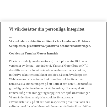
Vi värdesätter din personliga integritet
Vi använder cookies för att förstå våra kunder och förbättra
webbplatsen, produkterna, tjänsterna och marknadsföringen.
Cookies på Yamaha Motors hemsida
På vår hemsida (yamaha-motor.eu) - och på eventuellt lokala
versioner av denna - använder vi, Yamaha Motor Europe N.V.,
dess filialer och våra närstående samarbetspartners, cookies,
inklusive tekniker som liknar cookies, så som JavaScript och
Web beacons. Vi använder funktionella cookies för att vår
hemsida ska kunna fungera på ett korrekt sätt och tillhandahålla
grundläggande funktioner på vår hemsida, till exempel att
komma ihåg dina inloggningsuppgifter och språkinställningar.
Vi använder även analytiska cookies för att skapa
användarstatistik på ett sätt som respekterar privatlivet och är i
enlighet med dataskyddsmyndigheternas riktlinjer för att hjälpa