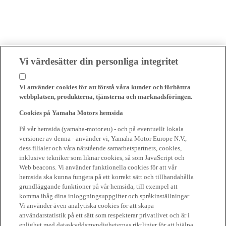
Vi värdesätter din personliga integritet
Vi använder cookies för att förstå våra kunder och förbättra
webbplatsen, produkterna, tjänsterna och marknadsföringen.
Cookies på Yamaha Motors hemsida
På vår hemsida (yamaha-motor.eu) - och på eventuellt lokala
versioner av denna - använder vi, Yamaha Motor Europe N.V.,
dess filialer och våra närstående samarbetspartners, cookies,
inklusive tekniker som liknar cookies, så som JavaScript och
Web beacons. Vi använder funktionella cookies för att vår
hemsida ska kunna fungera på ett korrekt sätt och tillhandahålla
grundläggande funktioner på vår hemsida, till exempel att
komma ihåg dina inloggningsuppgifter och språkinställningar.
Vi använder även analytiska cookies för att skapa
användarstatistik på ett sätt som respekterar privatlivet och är i
enlighet med dataskyddsmyndigheternas riktlinjer för att hjälpa