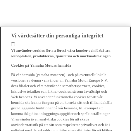
Vi värdesätter din personliga integritet
Vi använder cookies för att förstå våra kunder och förbättra
webbplatsen, produkterna, tjänsterna och marknadsföringen.
Cookies på Yamaha Motors hemsida
På vår hemsida (yamaha-motor.eu) - och på eventuellt lokala
versioner av denna - använder vi, Yamaha Motor Europe N.V.,
dess filialer och våra närstående samarbetspartners, cookies,
inklusive tekniker som liknar cookies, så som JavaScript och
Web beacons. Vi använder funktionella cookies för att vår
hemsida ska kunna fungera på ett korrekt sätt och tillhandahålla
grundläggande funktioner på vår hemsida, till exempel att
komma ihåg dina inloggningsuppgifter och språkinställningar.
Vi använder även analytiska cookies för att skapa
användarstatistik på ett sätt som respekterar privatlivet och är i
enlighet med dataskyddsmyndigheternas riktlinjer för att hjälpa