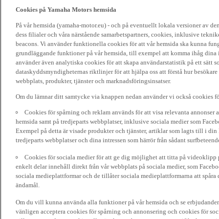
Cookies på Yamaha Motors hemsida
På vår hemsida (yamaha-motor.eu) - och på eventuellt lokala versioner av d
dess filialer och våra närstående samarbetspartners, cookies, inklusive tekni
beacons. Vi använder funktionella cookies för att vår hemsida ska kunna funge
grundläggande funktioner på vår hemsida, till exempel att komma ihåg dina i
använder även analytiska cookies för att skapa användarstatistik på ett sätt s
dataskyddsmyndigheternas riktlinjer för att hjälpa oss att förstå hur besökare
webbplats, produkter, tjänster och marknadsföringsinsatser.
Om du lämnar ditt samtycke via knappen nedan använder vi också cookies fö
Cookies för spårning och reklam används för att visa relevanta annonser a
hemsida samt på tredjeparts webbplatser, inklusive sociala medier som Facebo
Exempel på detta är visade produkter och tjänster, artiklar som lagts till i d
tredjeparts webbplatser och dina intressen som härrör från sådant surfbeteend
Cookies för sociala medier för att ge dig möjlighet att titta på videoklip
enkelt delar innehåll direkt från vår webbplats på sociala medier, som Faceboo
sociala medieplattformar och de tillåter sociala medieplattformarna att spåra 
ändamål.
Om du vill kunna använda alla funktioner på vår hemsida och se erbjudanden
vänligen acceptera cookies för spårning och annonsering och cookies för soc