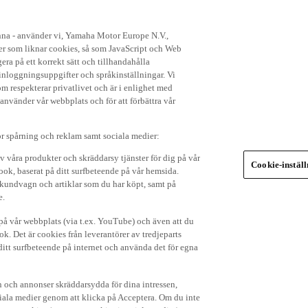
enna - använder vi, Yamaha Motor Europe N.V.,
ker som liknar cookies, så som JavaScript och Web
ra på ett korrekt sätt och tillhandahålla
nloggningsuppgifter och språkinställningar. Vi
om respekterar privatlivet och är i enlighet med
 använder vår webbplats och för att förbättra vår
r spårning och reklam samt sociala medier:
v våra produkter och skräddarsy tjänster för dig på vår
Cookie-instäl
ok, baserat på ditt surfbeteende på vår hemsida.
in kundvagn och artiklar som du har köpt, samt på
e.
p på vår webbplats (via t.ex. YouTube) och även att du
k. Det är cookies från leverantörer av tredjeparts
ditt surfbeteende på internet och använda det för egna
 och annonser skräddarsydda för dina intressen,
iala medier genom att klicka på Acceptera. Om du inte