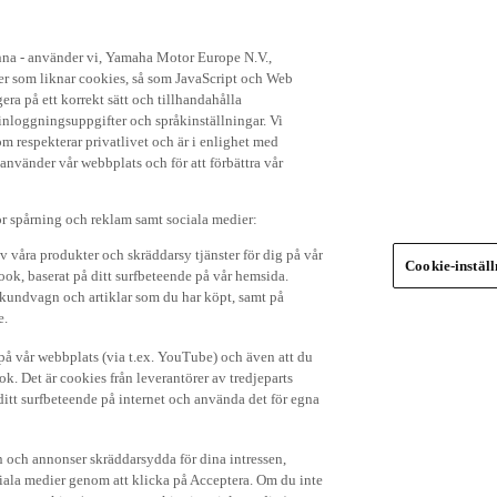
enna - använder vi, Yamaha Motor Europe N.V.,
ker som liknar cookies, så som JavaScript och Web
ra på ett korrekt sätt och tillhandahålla
nloggningsuppgifter och språkinställningar. Vi
om respekterar privatlivet och är i enlighet med
 använder vår webbplats och för att förbättra vår
r spårning och reklam samt sociala medier:
v våra produkter och skräddarsy tjänster för dig på vår
Cookie-instäl
ok, baserat på ditt surfbeteende på vår hemsida.
in kundvagn och artiklar som du har köpt, samt på
e.
p på vår webbplats (via t.ex. YouTube) och även att du
k. Det är cookies från leverantörer av tredjeparts
ditt surfbeteende på internet och använda det för egna
 och annonser skräddarsydda för dina intressen,
iala medier genom att klicka på Acceptera. Om du inte