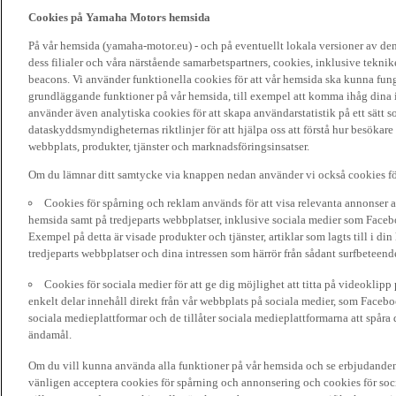
Cookies på Yamaha Motors hemsida
På vår hemsida (yamaha-motor.eu) - och på eventuellt lokala versioner av d
dess filialer och våra närstående samarbetspartners, cookies, inklusive tekni
beacons. Vi använder funktionella cookies för att vår hemsida ska kunna funge
grundläggande funktioner på vår hemsida, till exempel att komma ihåg dina i
använder även analytiska cookies för att skapa användarstatistik på ett sätt s
dataskyddsmyndigheternas riktlinjer för att hjälpa oss att förstå hur besökare
webbplats, produkter, tjänster och marknadsföringsinsatser.
Om du lämnar ditt samtycke via knappen nedan använder vi också cookies fö
Cookies för spårning och reklam används för att visa relevanta annonser a
hemsida samt på tredjeparts webbplatser, inklusive sociala medier som Facebo
Exempel på detta är visade produkter och tjänster, artiklar som lagts till i d
tredjeparts webbplatser och dina intressen som härrör från sådant surfbeteend
Cookies för sociala medier för att ge dig möjlighet att titta på videoklip
enkelt delar innehåll direkt från vår webbplats på sociala medier, som Faceboo
sociala medieplattformar och de tillåter sociala medieplattformarna att spåra 
ändamål.
Om du vill kunna använda alla funktioner på vår hemsida och se erbjudanden
vänligen acceptera cookies för spårning och annonsering och cookies för soc