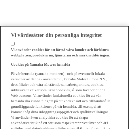
Vi värdesätter din personliga integritet
Vi använder cookies för att förstå våra kunder och förbättra
webbplatsen, produkterna, tjänsterna och marknadsföringen.
Cookies på Yamaha Motors hemsida
På vår hemsida (yamaha-motor.eu) - och på eventuellt lokala
versioner av denna - använder vi, Yamaha Motor Europe N.V.,
dess filialer och våra närstående samarbetspartners, cookies,
inklusive tekniker som liknar cookies, så som JavaScript och
Web beacons. Vi använder funktionella cookies för att vår
hemsida ska kunna fungera på ett korrekt sätt och tillhandahålla
grundläggande funktioner på vår hemsida, till exempel att
komma ihåg dina inloggningsuppgifter och språkinställningar.
Vi använder även analytiska cookies för att skapa
användarstatistik på ett sätt som respekterar privatlivet och är i
enlighet med dataskyddsmyndigheternas riktlinjer för att hjälpa