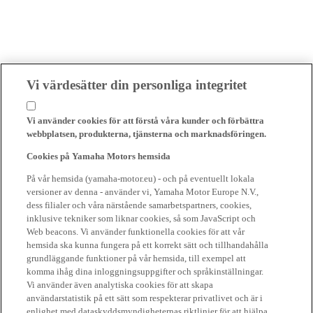
Vi värdesätter din personliga integritet
Vi använder cookies för att förstå våra kunder och förbättra
webbplatsen, produkterna, tjänsterna och marknadsföringen.
Cookies på Yamaha Motors hemsida
På vår hemsida (yamaha-motor.eu) - och på eventuellt lokala
versioner av denna - använder vi, Yamaha Motor Europe N.V.,
dess filialer och våra närstående samarbetspartners, cookies,
inklusive tekniker som liknar cookies, så som JavaScript och
Web beacons. Vi använder funktionella cookies för att vår
hemsida ska kunna fungera på ett korrekt sätt och tillhandahålla
grundläggande funktioner på vår hemsida, till exempel att
komma ihåg dina inloggningsuppgifter och språkinställningar.
Vi använder även analytiska cookies för att skapa
användarstatistik på ett sätt som respekterar privatlivet och är i
enlighet med dataskyddsmyndigheternas riktlinjer för att hjälpa