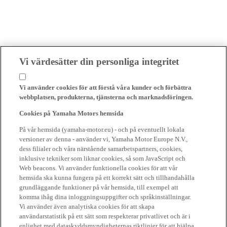
Vi värdesätter din personliga integritet
Vi använder cookies för att förstå våra kunder och förbättra
webbplatsen, produkterna, tjänsterna och marknadsföringen.
Cookies på Yamaha Motors hemsida
På vår hemsida (yamaha-motor.eu) - och på eventuellt lokala
versioner av denna - använder vi, Yamaha Motor Europe N.V.,
dess filialer och våra närstående samarbetspartners, cookies,
inklusive tekniker som liknar cookies, så som JavaScript och
Web beacons. Vi använder funktionella cookies för att vår
hemsida ska kunna fungera på ett korrekt sätt och tillhandahålla
grundläggande funktioner på vår hemsida, till exempel att
komma ihåg dina inloggningsuppgifter och språkinställningar.
Vi använder även analytiska cookies för att skapa
användarstatistik på ett sätt som respekterar privatlivet och är i
enlighet med dataskyddsmyndigheternas riktlinjer för att hjälpa