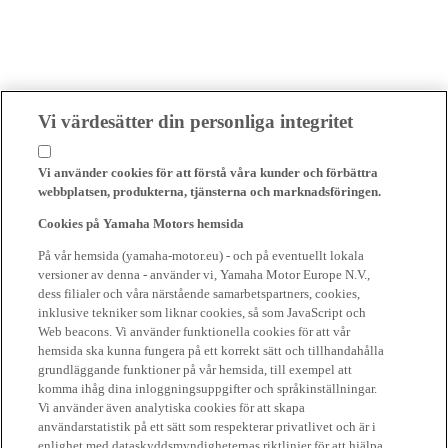
Vi värdesätter din personliga integritet
Vi använder cookies för att förstå våra kunder och förbättra
webbplatsen, produkterna, tjänsterna och marknadsföringen.
Cookies på Yamaha Motors hemsida
På vår hemsida (yamaha-motor.eu) - och på eventuellt lokala
versioner av denna - använder vi, Yamaha Motor Europe N.V.,
dess filialer och våra närstående samarbetspartners, cookies,
inklusive tekniker som liknar cookies, så som JavaScript och
Web beacons. Vi använder funktionella cookies för att vår
hemsida ska kunna fungera på ett korrekt sätt och tillhandahålla
grundläggande funktioner på vår hemsida, till exempel att
komma ihåg dina inloggningsuppgifter och språkinställningar.
Vi använder även analytiska cookies för att skapa
användarstatistik på ett sätt som respekterar privatlivet och är i
enlighet med dataskyddsmyndigheternas riktlinjer för att hjälpa