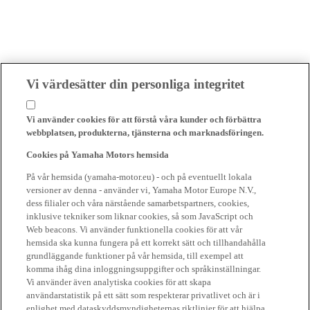
Vi värdesätter din personliga integritet
Vi använder cookies för att förstå våra kunder och förbättra
webbplatsen, produkterna, tjänsterna och marknadsföringen.
Cookies på Yamaha Motors hemsida
På vår hemsida (yamaha-motor.eu) - och på eventuellt lokala
versioner av denna - använder vi, Yamaha Motor Europe N.V.,
dess filialer och våra närstående samarbetspartners, cookies,
inklusive tekniker som liknar cookies, så som JavaScript och
Web beacons. Vi använder funktionella cookies för att vår
hemsida ska kunna fungera på ett korrekt sätt och tillhandahålla
grundläggande funktioner på vår hemsida, till exempel att
komma ihåg dina inloggningsuppgifter och språkinställningar.
Vi använder även analytiska cookies för att skapa
användarstatistik på ett sätt som respekterar privatlivet och är i
enlighet med dataskyddsmyndigheternas riktlinjer för att hjälpa