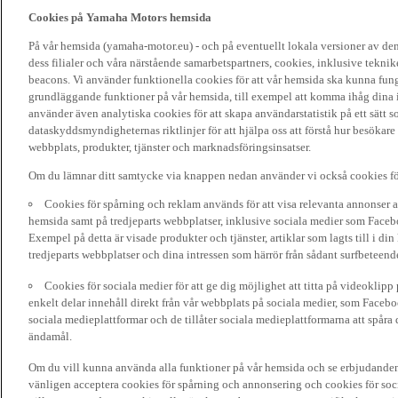
Cookies på Yamaha Motors hemsida
På vår hemsida (yamaha-motor.eu) - och på eventuellt lokala versioner av d
dess filialer och våra närstående samarbetspartners, cookies, inklusive tekni
beacons. Vi använder funktionella cookies för att vår hemsida ska kunna funge
grundläggande funktioner på vår hemsida, till exempel att komma ihåg dina i
använder även analytiska cookies för att skapa användarstatistik på ett sätt s
dataskyddsmyndigheternas riktlinjer för att hjälpa oss att förstå hur besökare
webbplats, produkter, tjänster och marknadsföringsinsatser.
Om du lämnar ditt samtycke via knappen nedan använder vi också cookies fö
Cookies för spårning och reklam används för att visa relevanta annonser a
hemsida samt på tredjeparts webbplatser, inklusive sociala medier som Facebo
Exempel på detta är visade produkter och tjänster, artiklar som lagts till i d
tredjeparts webbplatser och dina intressen som härrör från sådant surfbeteend
Cookies för sociala medier för att ge dig möjlighet att titta på videoklip
enkelt delar innehåll direkt från vår webbplats på sociala medier, som Faceboo
sociala medieplattformar och de tillåter sociala medieplattformarna att spåra 
ändamål.
Om du vill kunna använda alla funktioner på vår hemsida och se erbjudanden
vänligen acceptera cookies för spårning och annonsering och cookies för soc