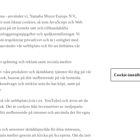
enna - använder vi, Yamaha Motor Europe N.V.,
ker som liknar cookies, så som JavaScript och Web
ra på ett korrekt sätt och tillhandahålla
nloggningsuppgifter och språkinställningar. Vi
om respekterar privatlivet och är i enlighet med
 använder vår webbplats och för att förbättra vår
r spårning och reklam samt sociala medier:
v våra produkter och skräddarsy tjänster för dig på vår
Cookie-instäl
ok, baserat på ditt surfbeteende på vår hemsida.
in kundvagn och artiklar som du har köpt, samt på
e.
p på vår webbplats (via t.ex. YouTube) och även att du
k. Det är cookies från leverantörer av tredjeparts
ditt surfbeteende på internet och använda det för egna
 och annonser skräddarsydda för dina intressen,
iala medier genom att klicka på Acceptera. Om du inte