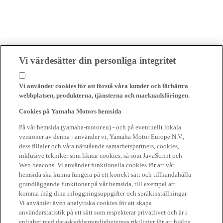
Vi värdesätter din personliga integritet
Vi använder cookies för att förstå våra kunder och förbättra
webbplatsen, produkterna, tjänsterna och marknadsföringen.
Cookies på Yamaha Motors hemsida
På vår hemsida (yamaha-motor.eu) - och på eventuellt lokala
versioner av denna - använder vi, Yamaha Motor Europe N.V.,
dess filialer och våra närstående samarbetspartners, cookies,
inklusive tekniker som liknar cookies, så som JavaScript och
Web beacons. Vi använder funktionella cookies för att vår
hemsida ska kunna fungera på ett korrekt sätt och tillhandahålla
grundläggande funktioner på vår hemsida, till exempel att
komma ihåg dina inloggningsuppgifter och språkinställningar.
Vi använder även analytiska cookies för att skapa
användarstatistik på ett sätt som respekterar privatlivet och är i
enlighet med dataskyddsmyndigheternas riktlinjer för att hjälpa