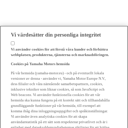
Vi värdesätter din personliga integritet
Vi använder cookies för att förstå våra kunder och förbättra
webbplatsen, produkterna, tjänsterna och marknadsföringen.
Cookies på Yamaha Motors hemsida
På vår hemsida (yamaha-motor.eu) - och på eventuellt lokala
versioner av denna - använder vi, Yamaha Motor Europe N.V.,
dess filialer och våra närstående samarbetspartners, cookies,
inklusive tekniker som liknar cookies, så som JavaScript och
Web beacons. Vi använder funktionella cookies för att vår
hemsida ska kunna fungera på ett korrekt sätt och tillhandahålla
grundläggande funktioner på vår hemsida, till exempel att
komma ihåg dina inloggningsuppgifter och språkinställningar.
Vi använder även analytiska cookies för att skapa
användarstatistik på ett sätt som respekterar privatlivet och är i
enlighet med dataskyddsmyndigheternas riktlinjer för att hjälpa