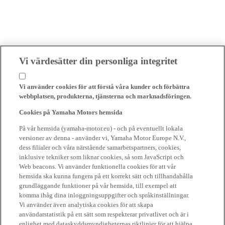
Vi värdesätter din personliga integritet
Vi använder cookies för att förstå våra kunder och förbättra
webbplatsen, produkterna, tjänsterna och marknadsföringen.
Cookies på Yamaha Motors hemsida
På vår hemsida (yamaha-motor.eu) - och på eventuellt lokala
versioner av denna - använder vi, Yamaha Motor Europe N.V.,
dess filialer och våra närstående samarbetspartners, cookies,
inklusive tekniker som liknar cookies, så som JavaScript och
Web beacons. Vi använder funktionella cookies för att vår
hemsida ska kunna fungera på ett korrekt sätt och tillhandahålla
grundläggande funktioner på vår hemsida, till exempel att
komma ihåg dina inloggningsuppgifter och språkinställningar.
Vi använder även analytiska cookies för att skapa
användarstatistik på ett sätt som respekterar privatlivet och är i
enlighet med dataskyddsmyndigheternas riktlinjer för att hjälpa