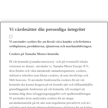
Vi värdesätter din personliga integritet
Vi använder cookies för att förstå våra kunder och förbättra
webbplatsen, produkterna, tjänsterna och marknadsföringen.
Cookies på Yamaha Motors hemsida
På vår hemsida (yamaha-motor.eu) - och på eventuellt lokala
versioner av denna - använder vi, Yamaha Motor Europe N.V.,
dess filialer och våra närstående samarbetspartners, cookies,
inklusive tekniker som liknar cookies, så som JavaScript och
Web beacons. Vi använder funktionella cookies för att vår
hemsida ska kunna fungera på ett korrekt sätt och tillhandahålla
grundläggande funktioner på vår hemsida, till exempel att
komma ihåg dina inloggningsuppgifter och språkinställningar.
Vi använder även analytiska cookies för att skapa
användarstatistik på ett sätt som respekterar privatlivet och är i
enlighet med dataskyddsmyndigheternas riktlinjer för att hjälpa