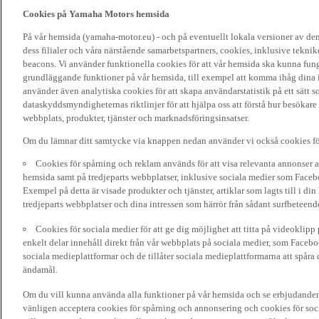
Cookies på Yamaha Motors hemsida
På vår hemsida (yamaha-motor.eu) - och på eventuellt lokala versioner av d
dess filialer och våra närstående samarbetspartners, cookies, inklusive tekni
beacons. Vi använder funktionella cookies för att vår hemsida ska kunna funge
grundläggande funktioner på vår hemsida, till exempel att komma ihåg dina i
använder även analytiska cookies för att skapa användarstatistik på ett sätt s
dataskyddsmyndigheternas riktlinjer för att hjälpa oss att förstå hur besökare
webbplats, produkter, tjänster och marknadsföringsinsatser.
Om du lämnar ditt samtycke via knappen nedan använder vi också cookies fö
Cookies för spårning och reklam används för att visa relevanta annonser a
hemsida samt på tredjeparts webbplatser, inklusive sociala medier som Facebo
Exempel på detta är visade produkter och tjänster, artiklar som lagts till i d
tredjeparts webbplatser och dina intressen som härrör från sådant surfbeteend
Cookies för sociala medier för att ge dig möjlighet att titta på videoklip
enkelt delar innehåll direkt från vår webbplats på sociala medier, som Faceboo
sociala medieplattformar och de tillåter sociala medieplattformarna att spåra 
ändamål.
Om du vill kunna använda alla funktioner på vår hemsida och se erbjudanden
vänligen acceptera cookies för spårning och annonsering och cookies för soc