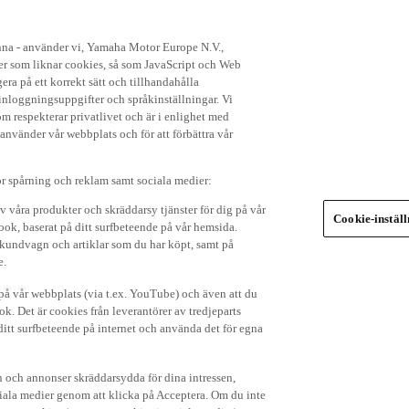
enna - använder vi, Yamaha Motor Europe N.V.,
ker som liknar cookies, så som JavaScript och Web
ra på ett korrekt sätt och tillhandahålla
nloggningsuppgifter och språkinställningar. Vi
om respekterar privatlivet och är i enlighet med
 använder vår webbplats och för att förbättra vår
r spårning och reklam samt sociala medier:
v våra produkter och skräddarsy tjänster för dig på vår
Cookie-instäl
ok, baserat på ditt surfbeteende på vår hemsida.
in kundvagn och artiklar som du har köpt, samt på
e.
p på vår webbplats (via t.ex. YouTube) och även att du
k. Det är cookies från leverantörer av tredjeparts
ditt surfbeteende på internet och använda det för egna
 och annonser skräddarsydda för dina intressen,
iala medier genom att klicka på Acceptera. Om du inte