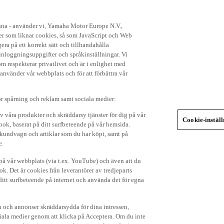
enna - använder vi, Yamaha Motor Europe N.V.,
ker som liknar cookies, så som JavaScript och Web
ra på ett korrekt sätt och tillhandahålla
nloggningsuppgifter och språkinställningar. Vi
om respekterar privatlivet och är i enlighet med
 använder vår webbplats och för att förbättra vår
r spårning och reklam samt sociala medier:
v våra produkter och skräddarsy tjänster för dig på vår
Cookie-instäl
ok, baserat på ditt surfbeteende på vår hemsida.
in kundvagn och artiklar som du har köpt, samt på
e.
p på vår webbplats (via t.ex. YouTube) och även att du
k. Det är cookies från leverantörer av tredjeparts
ditt surfbeteende på internet och använda det för egna
 och annonser skräddarsydda för dina intressen,
iala medier genom att klicka på Acceptera. Om du inte