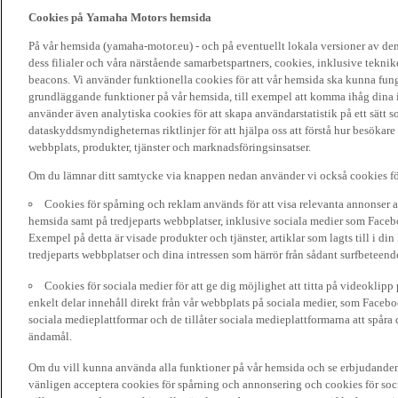
Cookies på Yamaha Motors hemsida
På vår hemsida (yamaha-motor.eu) - och på eventuellt lokala versioner av d
dess filialer och våra närstående samarbetspartners, cookies, inklusive tekni
beacons. Vi använder funktionella cookies för att vår hemsida ska kunna funge
grundläggande funktioner på vår hemsida, till exempel att komma ihåg dina i
använder även analytiska cookies för att skapa användarstatistik på ett sätt s
dataskyddsmyndigheternas riktlinjer för att hjälpa oss att förstå hur besökare
webbplats, produkter, tjänster och marknadsföringsinsatser.
Om du lämnar ditt samtycke via knappen nedan använder vi också cookies fö
Cookies för spårning och reklam används för att visa relevanta annonser a
hemsida samt på tredjeparts webbplatser, inklusive sociala medier som Facebo
Exempel på detta är visade produkter och tjänster, artiklar som lagts till i d
tredjeparts webbplatser och dina intressen som härrör från sådant surfbeteend
Cookies för sociala medier för att ge dig möjlighet att titta på videoklip
enkelt delar innehåll direkt från vår webbplats på sociala medier, som Faceboo
sociala medieplattformar och de tillåter sociala medieplattformarna att spåra 
ändamål.
Om du vill kunna använda alla funktioner på vår hemsida och se erbjudanden
vänligen acceptera cookies för spårning och annonsering och cookies för soc