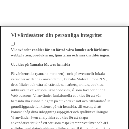
Vi värdesätter din personliga integritet
Vi använder cookies för att förstå våra kunder och förbättra
webbplatsen, produkterna, tjänsterna och marknadsföringen.
Cookies på Yamaha Motors hemsida
På vår hemsida (yamaha-motor.eu) - och på eventuellt lokala
versioner av denna - använder vi, Yamaha Motor Europe N.V.,
dess filialer och våra närstående samarbetspartners, cookies,
inklusive tekniker som liknar cookies, så som JavaScript och
Web beacons. Vi använder funktionella cookies för att vår
hemsida ska kunna fungera på ett korrekt sätt och tillhandahålla
grundläggande funktioner på vår hemsida, till exempel att
komma ihåg dina inloggningsuppgifter och språkinställningar.
Vi använder även analytiska cookies för att skapa
användarstatistik på ett sätt som respekterar privatlivet och är i
enlighet med dataskyddsmyndigheternas riktlinjer för att hjälpa