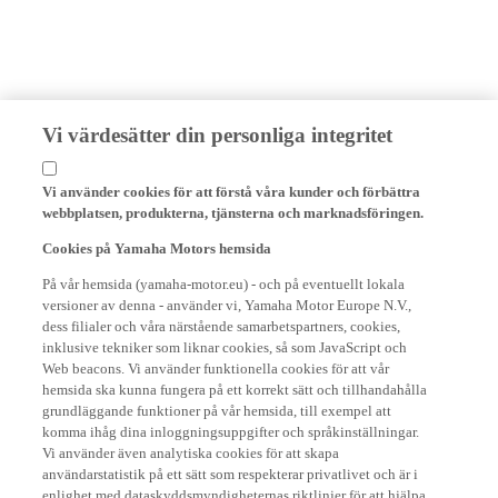
Vi värdesätter din personliga integritet
Vi använder cookies för att förstå våra kunder och förbättra
webbplatsen, produkterna, tjänsterna och marknadsföringen.
Cookies på Yamaha Motors hemsida
På vår hemsida (yamaha-motor.eu) - och på eventuellt lokala
versioner av denna - använder vi, Yamaha Motor Europe N.V.,
dess filialer och våra närstående samarbetspartners, cookies,
inklusive tekniker som liknar cookies, så som JavaScript och
Web beacons. Vi använder funktionella cookies för att vår
hemsida ska kunna fungera på ett korrekt sätt och tillhandahålla
grundläggande funktioner på vår hemsida, till exempel att
komma ihåg dina inloggningsuppgifter och språkinställningar.
Vi använder även analytiska cookies för att skapa
användarstatistik på ett sätt som respekterar privatlivet och är i
enlighet med dataskyddsmyndigheternas riktlinjer för att hjälpa