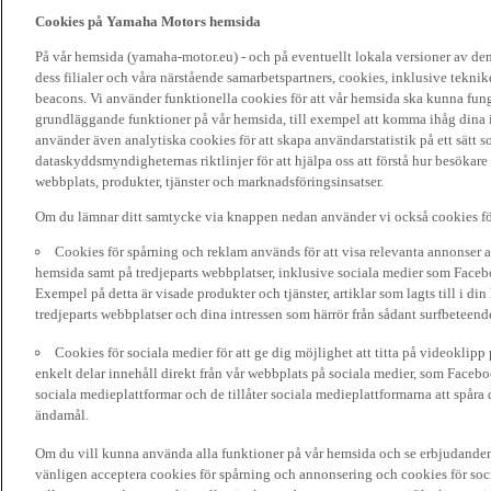
Cookies på Yamaha Motors hemsida
På vår hemsida (yamaha-motor.eu) - och på eventuellt lokala versioner av d
dess filialer och våra närstående samarbetspartners, cookies, inklusive tekni
beacons. Vi använder funktionella cookies för att vår hemsida ska kunna funge
grundläggande funktioner på vår hemsida, till exempel att komma ihåg dina i
använder även analytiska cookies för att skapa användarstatistik på ett sätt s
dataskyddsmyndigheternas riktlinjer för att hjälpa oss att förstå hur besökare
webbplats, produkter, tjänster och marknadsföringsinsatser.
Om du lämnar ditt samtycke via knappen nedan använder vi också cookies fö
Cookies för spårning och reklam används för att visa relevanta annonser a
hemsida samt på tredjeparts webbplatser, inklusive sociala medier som Facebo
Exempel på detta är visade produkter och tjänster, artiklar som lagts till i d
tredjeparts webbplatser och dina intressen som härrör från sådant surfbeteend
Cookies för sociala medier för att ge dig möjlighet att titta på videoklip
enkelt delar innehåll direkt från vår webbplats på sociala medier, som Faceboo
sociala medieplattformar och de tillåter sociala medieplattformarna att spåra 
ändamål.
Om du vill kunna använda alla funktioner på vår hemsida och se erbjudanden
vänligen acceptera cookies för spårning och annonsering och cookies för soc