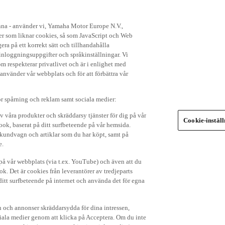
enna - använder vi, Yamaha Motor Europe N.V.,
ker som liknar cookies, så som JavaScript och Web
ra på ett korrekt sätt och tillhandahålla
nloggningsuppgifter och språkinställningar. Vi
om respekterar privatlivet och är i enlighet med
 använder vår webbplats och för att förbättra vår
r spårning och reklam samt sociala medier:
v våra produkter och skräddarsy tjänster för dig på vår
Cookie-instäl
ok, baserat på ditt surfbeteende på vår hemsida.
in kundvagn och artiklar som du har köpt, samt på
e.
p på vår webbplats (via t.ex. YouTube) och även att du
k. Det är cookies från leverantörer av tredjeparts
ditt surfbeteende på internet och använda det för egna
 och annonser skräddarsydda för dina intressen,
iala medier genom att klicka på Acceptera. Om du inte