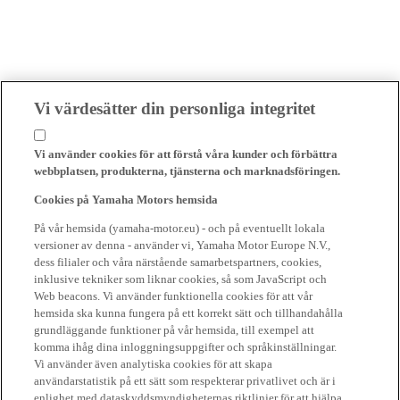
Vi värdesätter din personliga integritet
Vi använder cookies för att förstå våra kunder och förbättra
webbplatsen, produkterna, tjänsterna och marknadsföringen.
Cookies på Yamaha Motors hemsida
På vår hemsida (yamaha-motor.eu) - och på eventuellt lokala
versioner av denna - använder vi, Yamaha Motor Europe N.V.,
dess filialer och våra närstående samarbetspartners, cookies,
inklusive tekniker som liknar cookies, så som JavaScript och
Web beacons. Vi använder funktionella cookies för att vår
hemsida ska kunna fungera på ett korrekt sätt och tillhandahålla
grundläggande funktioner på vår hemsida, till exempel att
komma ihåg dina inloggningsuppgifter och språkinställningar.
Vi använder även analytiska cookies för att skapa
användarstatistik på ett sätt som respekterar privatlivet och är i
enlighet med dataskyddsmyndigheternas riktlinjer för att hjälpa