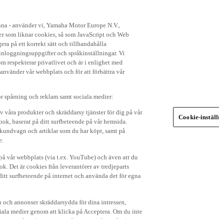
enna - använder vi, Yamaha Motor Europe N.V.,
ker som liknar cookies, så som JavaScript och Web
ra på ett korrekt sätt och tillhandahålla
nloggningsuppgifter och språkinställningar. Vi
om respekterar privatlivet och är i enlighet med
 använder vår webbplats och för att förbättra vår
r spårning och reklam samt sociala medier:
v våra produkter och skräddarsy tjänster för dig på vår
Cookie-instäl
ok, baserat på ditt surfbeteende på vår hemsida.
in kundvagn och artiklar som du har köpt, samt på
e.
p på vår webbplats (via t.ex. YouTube) och även att du
k. Det är cookies från leverantörer av tredjeparts
ditt surfbeteende på internet och använda det för egna
 och annonser skräddarsydda för dina intressen,
iala medier genom att klicka på Acceptera. Om du inte