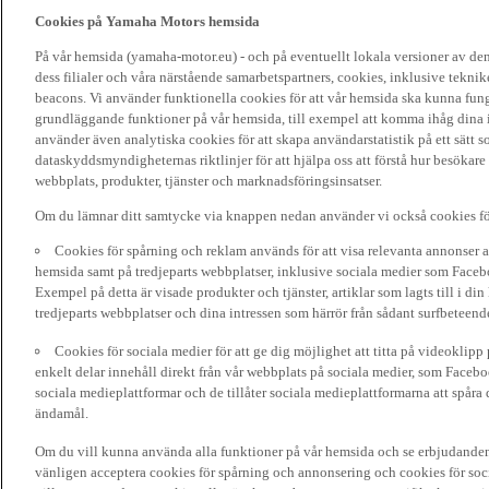
Cookies på Yamaha Motors hemsida
På vår hemsida (yamaha-motor.eu) - och på eventuellt lokala versioner av d
dess filialer och våra närstående samarbetspartners, cookies, inklusive tekni
beacons. Vi använder funktionella cookies för att vår hemsida ska kunna funge
grundläggande funktioner på vår hemsida, till exempel att komma ihåg dina i
använder även analytiska cookies för att skapa användarstatistik på ett sätt s
dataskyddsmyndigheternas riktlinjer för att hjälpa oss att förstå hur besökare
webbplats, produkter, tjänster och marknadsföringsinsatser.
Om du lämnar ditt samtycke via knappen nedan använder vi också cookies fö
Cookies för spårning och reklam används för att visa relevanta annonser a
hemsida samt på tredjeparts webbplatser, inklusive sociala medier som Facebo
Exempel på detta är visade produkter och tjänster, artiklar som lagts till i d
tredjeparts webbplatser och dina intressen som härrör från sådant surfbeteend
Cookies för sociala medier för att ge dig möjlighet att titta på videoklip
enkelt delar innehåll direkt från vår webbplats på sociala medier, som Faceboo
sociala medieplattformar och de tillåter sociala medieplattformarna att spåra 
ändamål.
Om du vill kunna använda alla funktioner på vår hemsida och se erbjudanden
vänligen acceptera cookies för spårning och annonsering och cookies för soc