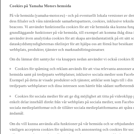
Cookies på Yamaha Motors hemsida
På vår hemsida (yamaha-motor.eu) - och på eventuellt lokala versioner av d
dess filialer och våra närstående samarbetspartners, cookies, inklusive tekni
beacons. Vi använder funktionella cookies för att vår hemsida ska kunna funge
grundläggande funktioner på vår hemsida, till exempel att komma ihåg dina i
använder även analytiska cookies för att skapa användarstatistik på ett sätt s
dataskyddsmyndigheternas riktlinjer för att hjälpa oss att förstå hur besökare
webbplats, produkter, tjänster och marknadsföringsinsatser.
Om du lämnar ditt samtycke via knappen nedan använder vi också cookies fö
Cookies för spårning och reklam används för att visa relevanta annonser a
hemsida samt på tredjeparts webbplatser, inklusive sociala medier som Facebo
Exempel på detta är visade produkter och tjänster, artiklar som lagts till i d
tredjeparts webbplatser och dina intressen som härrör från sådant surfbeteend
Cookies för sociala medier för att ge dig möjlighet att titta på videoklip
enkelt delar innehåll direkt från vår webbplats på sociala medier, som Faceboo
sociala medieplattformar och de tillåter sociala medieplattformarna att spåra 
ändamål.
Om du vill kunna använda alla funktioner på vår hemsida och se erbjudanden
vänligen acceptera cookies för spårning och annonsering och cookies för soc