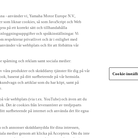
enna - använder vi, Yamaha Motor Europe N.V.,
ker som liknar cookies, så som JavaScript och Web
ra på ett korrekt sätt och tillhandahålla
nloggningsuppgifter och språkinställningar. Vi
om respekterar privatlivet och är i enlighet med
 använder vår webbplats och för att förbättra vår
r spårning och reklam samt sociala medier:
v våra produkter och skräddarsy tjänster för dig på vår
Cookie-instäl
ok, baserat på ditt surfbeteende på vår hemsida.
in kundvagn och artiklar som du har köpt, samt på
e.
p på vår webbplats (via t.ex. YouTube) och även att du
k. Det är cookies från leverantörer av tredjeparts
ditt surfbeteende på internet och använda det för egna
 och annonser skräddarsydda för dina intressen,
iala medier genom att klicka på Acceptera. Om du inte