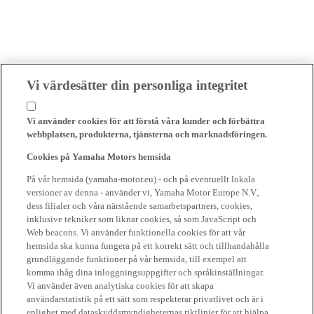
Vi värdesätter din personliga integritet
Vi använder cookies för att förstå våra kunder och förbättra
webbplatsen, produkterna, tjänsterna och marknadsföringen.
Cookies på Yamaha Motors hemsida
På vår hemsida (yamaha-motor.eu) - och på eventuellt lokala
versioner av denna - använder vi, Yamaha Motor Europe N.V.,
dess filialer och våra närstående samarbetspartners, cookies,
inklusive tekniker som liknar cookies, så som JavaScript och
Web beacons. Vi använder funktionella cookies för att vår
hemsida ska kunna fungera på ett korrekt sätt och tillhandahålla
grundläggande funktioner på vår hemsida, till exempel att
komma ihåg dina inloggningsuppgifter och språkinställningar.
Vi använder även analytiska cookies för att skapa
användarstatistik på ett sätt som respekterar privatlivet och är i
enlighet med dataskyddsmyndigheternas riktlinjer för att hjälpa