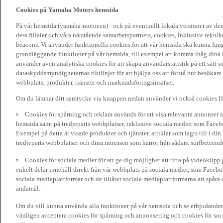
Cookies på Yamaha Motors hemsida
På vår hemsida (yamaha-motor.eu) - och på eventuellt lokala versioner av d
dess filialer och våra närstående samarbetspartners, cookies, inklusive tekni
beacons. Vi använder funktionella cookies för att vår hemsida ska kunna funge
grundläggande funktioner på vår hemsida, till exempel att komma ihåg dina i
använder även analytiska cookies för att skapa användarstatistik på ett sätt s
dataskyddsmyndigheternas riktlinjer för att hjälpa oss att förstå hur besökare
webbplats, produkter, tjänster och marknadsföringsinsatser.
Om du lämnar ditt samtycke via knappen nedan använder vi också cookies fö
Cookies för spårning och reklam används för att visa relevanta annonser a
hemsida samt på tredjeparts webbplatser, inklusive sociala medier som Facebo
Exempel på detta är visade produkter och tjänster, artiklar som lagts till i d
tredjeparts webbplatser och dina intressen som härrör från sådant surfbeteend
Cookies för sociala medier för att ge dig möjlighet att titta på videoklip
enkelt delar innehåll direkt från vår webbplats på sociala medier, som Faceboo
sociala medieplattformar och de tillåter sociala medieplattformarna att spåra 
ändamål.
Om du vill kunna använda alla funktioner på vår hemsida och se erbjudanden
vänligen acceptera cookies för spårning och annonsering och cookies för soc