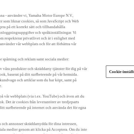
enna - använder vi, Yamaha Motor Europe N.V.,
ker som liknar cookies, så som JavaScript och Web
ra på ett korrekt sätt och tillhandahålla
nloggningsuppgifter och språkinställningar. Vi
om respekterar privatlivet och är i enlighet med
 använder vår webbplats och för att förbättra vår
r spårning och reklam samt sociala medier:
v våra produkter och skräddarsy tjänster för dig på vår
Cookie-instäl
ok, baserat på ditt surfbeteende på vår hemsida.
in kundvagn och artiklar som du har köpt, samt på
e.
p på vår webbplats (via t.ex. YouTube) och även att du
k. Det är cookies från leverantörer av tredjeparts
ditt surfbeteende på internet och använda det för egna
 och annonser skräddarsydda för dina intressen,
iala medier genom att klicka på Acceptera. Om du inte