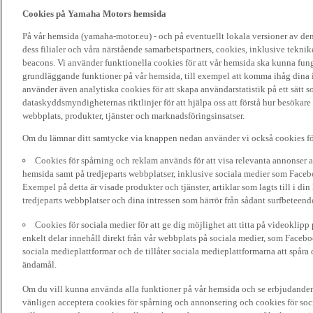
Cookies på Yamaha Motors hemsida
På vår hemsida (yamaha-motor.eu) - och på eventuellt lokala versioner av d
dess filialer och våra närstående samarbetspartners, cookies, inklusive tekni
beacons. Vi använder funktionella cookies för att vår hemsida ska kunna funge
grundläggande funktioner på vår hemsida, till exempel att komma ihåg dina i
använder även analytiska cookies för att skapa användarstatistik på ett sätt s
dataskyddsmyndigheternas riktlinjer för att hjälpa oss att förstå hur besökare
webbplats, produkter, tjänster och marknadsföringsinsatser.
Om du lämnar ditt samtycke via knappen nedan använder vi också cookies fö
Cookies för spårning och reklam används för att visa relevanta annonser a
hemsida samt på tredjeparts webbplatser, inklusive sociala medier som Facebo
Exempel på detta är visade produkter och tjänster, artiklar som lagts till i d
tredjeparts webbplatser och dina intressen som härrör från sådant surfbeteend
Cookies för sociala medier för att ge dig möjlighet att titta på videoklip
enkelt delar innehåll direkt från vår webbplats på sociala medier, som Faceboo
sociala medieplattformar och de tillåter sociala medieplattformarna att spåra 
ändamål.
Om du vill kunna använda alla funktioner på vår hemsida och se erbjudanden
vänligen acceptera cookies för spårning och annonsering och cookies för soc