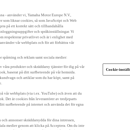
enna - använder vi, Yamaha Motor Europe N.V.,
ker som liknar cookies, så som JavaScript och Web
ra på ett korrekt sätt och tillhandahålla
nloggningsuppgifter och språkinställningar. Vi
om respekterar privatlivet och är i enlighet med
 använder vår webbplats och för att förbättra vår
r spårning och reklam samt sociala medier:
v våra produkter och skräddarsy tjänster för dig på vår
Cookie-instäl
ok, baserat på ditt surfbeteende på vår hemsida.
in kundvagn och artiklar som du har köpt, samt på
e.
p på vår webbplats (via t.ex. YouTube) och även att du
k. Det är cookies från leverantörer av tredjeparts
ditt surfbeteende på internet och använda det för egna
 och annonser skräddarsydda för dina intressen,
iala medier genom att klicka på Acceptera. Om du inte