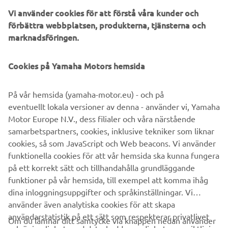
TRÄDGÅRDSVAGN STOR
Vi använder cookies för att förstå våra kunder och
Läs mer
förbättra webbplatsen, produkterna, tjänsterna och
marknadsföringen.
Cookies på Yamaha Motors hemsida
HITTA EN ÅTERFÖRSÄLJARE
På vår hemsida (yamaha-motor.eu) - och på
eventuellt lokala versioner av denna - använder vi, Yamaha
Motor Europe N.V., dess filialer och våra närstående
samarbetspartners, cookies, inklusive tekniker som liknar
cookies, så som JavaScript och Web beacons. Vi använder
funktionella cookies för att vår hemsida ska kunna fungera
på ett korrekt sätt och tillhandahålla grundläggande
funktioner på vår hemsida, till exempel att komma ihåg
dina inloggningsuppgifter och språkinställningar. Vi
använder även analytiska cookies för att skapa
användarstatistik på ett sätt som respekterar privatlivet
Om du lämnar ditt samtycke via knappen nedan använder