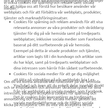
och är i enlighet med dataskyddsmyndigheternas riktlinjer
vi också cookies för spårning och reklam samt sociala
FÖRETAG
för att hjälpa oss att förstå hur besökare använder vår
medier:
webbplats och för att förbättra vår webbplats, produkter,
tjänster och marknadsföringsinsatser.
B2B
Cookies för spårning och reklam används för att visa
relevanta annonser av våra produkter och skräddarsy
UTFORSKA YAMAHA
tjänster för dig på vår hemsida samt på tredjeparts
webbplatser, inklusive sociala medier som Facebook,
baserat på ditt surfbeteende på vår hemsida.
FAQ & SUPPORT
Exempel på detta är visade produkter och tjänster,
artiklar som lagts till i din kundvagn och artiklar som
du har köpt, samt på tredjeparts webbplatser och
NYHETSBREV
dina intressen som härrör från sådant surfbeteende.
Bli först att ta del av de senaste erbjudandena, evenemangen,
Cookies för sociala medier för att ge dig möjlighet
nyheterna och mycket mer
att titta på videoklipp på vår webbplats (via t.ex.
Om du vill kunna använda alla funktioner på vår hemsida
YouTube) och även att du enkelt delar innehåll direkt
och se erbjudanden och annonser skräddarsydda för dina
från vår webbplats på sociala medier, som Facebook.
intressen, vänligen acceptera cookies för spårning och
Det är cookies från leverantörer av tredjeparts
annonsering och cookies för sociala medier genom att
PRENUMERERA
sociala medieplattformar och de tillåter sociala
klicka på Acceptera. Om du inte vill acceptera dessa