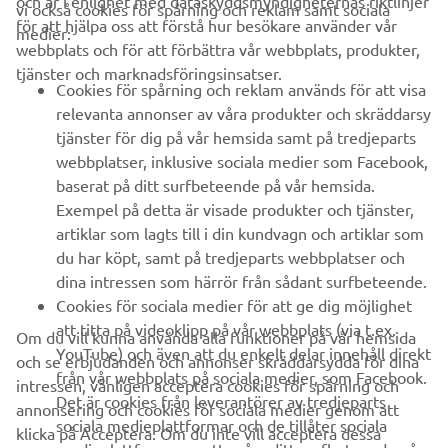
och är i enlighet med dataskyddsmyndigheternas riktlinjer
vi också cookies för spårning och reklam samt sociala
FÖRETAG
för att hjälpa oss att förstå hur besökare använder vår
medier:
webbplats och för att förbättra vår webbplats, produkter,
tjänster och marknadsföringsinsatser.
B2B
Cookies för spårning och reklam används för att visa
relevanta annonser av våra produkter och skräddarsy
UTFORSKA YAMAHA
tjänster för dig på vår hemsida samt på tredjeparts
webbplatser, inklusive sociala medier som Facebook,
baserat på ditt surfbeteende på vår hemsida.
FAQ & SUPPORT
Exempel på detta är visade produkter och tjänster,
artiklar som lagts till i din kundvagn och artiklar som
du har köpt, samt på tredjeparts webbplatser och
NYHETSBREV
dina intressen som härrör från sådant surfbeteende.
Bli först att ta del av de senaste erbjudandena, evenemangen,
Cookies för sociala medier för att ge dig möjlighet
nyheterna och mycket mer
att titta på videoklipp på vår webbplats (via t.ex.
Om du vill kunna använda alla funktioner på vår hemsida
YouTube) och även att du enkelt delar innehåll direkt
och se erbjudanden och annonser skräddarsydda för dina
från vår webbplats på sociala medier, som Facebook.
intressen, vänligen acceptera cookies för spårning och
Det är cookies från leverantörer av tredjeparts
annonsering och cookies för sociala medier genom att
PRENUMERERA
sociala medieplattformar och de tillåter sociala
klicka på Acceptera. Om du inte vill acceptera dessa