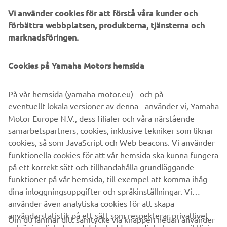
TRÄDGÅRDSVAGN STOR
Vi använder cookies för att förstå våra kunder och
Läs mer
förbättra webbplatsen, produkterna, tjänsterna och
marknadsföringen.
Cookies på Yamaha Motors hemsida
HITTA EN ÅTERFÖRSÄLJARE
På vår hemsida (yamaha-motor.eu) - och på
eventuellt lokala versioner av denna - använder vi, Yamaha
Motor Europe N.V., dess filialer och våra närstående
samarbetspartners, cookies, inklusive tekniker som liknar
cookies, så som JavaScript och Web beacons. Vi använder
funktionella cookies för att vår hemsida ska kunna fungera
på ett korrekt sätt och tillhandahålla grundläggande
funktioner på vår hemsida, till exempel att komma ihåg
dina inloggningsuppgifter och språkinställningar. Vi
använder även analytiska cookies för att skapa
användarstatistik på ett sätt som respekterar privatlivet
Om du lämnar ditt samtycke via knappen nedan använder