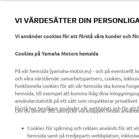
VI VÄRDESÄTTER DIN PERSONLIGA
Vi använder cookies för att förstå våra kunder och f
FÖRETAG
B2B
Cookies på Yamaha Motors hemsida
Om oss
eBike-system
På vår hemsida (yamaha-motor.eu) - och på eventuellt lo
och våra närstående samarbetspartners, cookies, inklusi
Nyheter
Myndigheter
funktionella cookies för att vår hemsida ska kunna funge
Events
Golfbanor
hemsida, till exempel att komma ihåg dina inloggningsupp
användarstatistik på ett sätt som respekterar privatlivet
Yamaha Press
Räddningstjänst
förstå hur besökare använder vår webbplats och för att f
Om du lämnar ditt samtycke via knappen nedan använder 
Broschyrer
Körskolor
Arbeta på Yamaha
Robotics
Cookies för spårning och reklam används för att vi
Bli återförsäljare
Partnerskap
hemsida samt på tredjeparts webbplatser, inklusiv