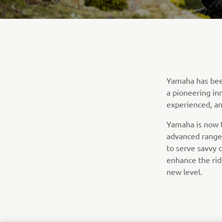
Yamaha has been
a pioneering in
experienced, an
Yamaha is now t
advanced range
to serve savvy c
enhance the rid
new level.