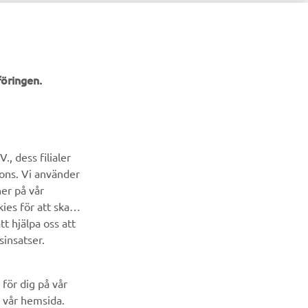
öringen.
NYHETSBREV
Bli först att ta del av de senaste erbjudandena, evenemangen,
, dess filialer
nyheterna och mycket mer
cons. Vi använder
ner på vår
PRENUMERERA
ies för att skapa
t hjälpa oss att
Läs vår integritetspolicy för att ta reda på hur vi behandlar dina
sinsatser.
personuppgifter:
Integritetspolicy
för dig på vår
 vår hemsida.