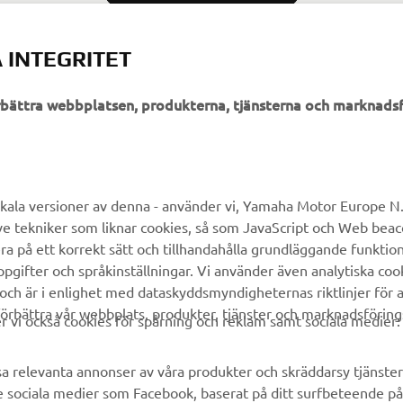
 INTEGRITET
örbättra webbplatsen, produkterna, tjänsterna och marknadsf
UTFORSKA YAMAHA
FAQ & SUPPORT
MyYamaha
Kundservice
kala versioner av denna - använder vi, Yamaha Motor Europe N.V.
ve tekniker som liknar cookies, så som JavaScript och Web bea
Yamaha Music
Reservdelskatalog
ra på ett korrekt sätt och tillhandahålla grundläggande funktio
Yamaha Racing
Yamaha-återförsäljare
gifter och språkinställningar. Vi använder även analytiska cook
 och är i enlighet med dataskyddsmyndigheternas riktlinjer för at
Yamaha Motor Global
Hantering av avfall från
örbättra vår webbplats, produkter, tjänster och marknadsföring
batterier
vi också cookies för spårning och reklam samt sociala medier:
Mobilappar
sa relevanta annonser av våra produkter och skräddarsy tjänster 
e sociala medier som Facebook, baserat på ditt surfbeteende på