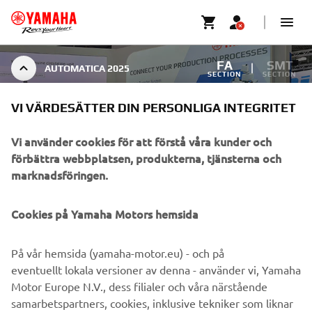
FA
SMT
AUTOMATICA 2025
SECTION
SECTION
VI VÄRDESÄTTER DIN PERSONLIGA INTEGRITET
AUTOMATICA 2025
Vi använder cookies för att förstå våra kunder och
förbättra webbplatsen, produkterna, tjänsterna och
marknadsföringen.
Cookies på Yamaha Motors hemsida
1
/
7
På vår hemsida (yamaha-motor.eu) - och på
eventuellt lokala versioner av denna - använder vi, Yamaha
Motor Europe N.V., dess filialer och våra närstående
FÖRETAG
samarbetspartners, cookies, inklusive tekniker som liknar