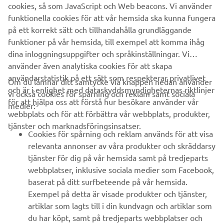
cookies, så som JavaScript och Web beacons. Vi använder
B2B
funktionella cookies för att vår hemsida ska kunna fungera
på ett korrekt sätt och tillhandahålla grundläggande
UTFORSKA YAMAHA
funktioner på vår hemsida, till exempel att komma ihåg
dina inloggningsuppgifter och språkinställningar. Vi
använder även analytiska cookies för att skapa
FAQ & SUPPORT
användarstatistik på ett sätt som respekterar privatlivet
Om du lämnar ditt samtycke via knappen nedan använder
och är i enlighet med dataskyddsmyndigheternas riktlinjer
vi också cookies för spårning och reklam samt sociala
för att hjälpa oss att förstå hur besökare använder vår
medier:
NYHETSBREV
webbplats och för att förbättra vår webbplats, produkter,
tjänster och marknadsföringsinsatser.
Bli först att ta del av de senaste erbjudandena, evenemangen,
Cookies för spårning och reklam används för att visa
nyheterna och mycket mer
relevanta annonser av våra produkter och skräddarsy
tjänster för dig på vår hemsida samt på tredjeparts
webbplatser, inklusive sociala medier som Facebook,
baserat på ditt surfbeteende på vår hemsida.
PRENUMERERA
Exempel på detta är visade produkter och tjänster,
artiklar som lagts till i din kundvagn och artiklar som
Läs vår integritetspolicy för att ta reda på hur vi behandlar dina
du har köpt, samt på tredjeparts webbplatser och
personuppgifter:
Integritetspolicy