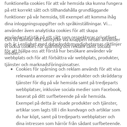
Bli först att ta del av de senaste erbjudandena, evenemangen,
funktionella cookies för att vår hemsida ska kunna fungera
nyheterna och mycket mer
på ett korrekt sätt och tillhandahålla grundläggande
funktioner på vår hemsida, till exempel att komma ihåg
dina inloggningsuppgifter och språkinställningar. Vi
använder även analytiska cookies för att skapa
PRENUMERERA
användarstatistik på ett sätt som respekterar privatlivet
Om du lämnar ditt samtycke via knappen nedan använder
och är i enlighet med dataskyddsmyndigheternas riktlinjer
vi också cookies för spårning och reklam samt sociala
för att hjälpa oss att förstå hur besökare använder vår
Läs vår integritetspolicy för att ta reda på hur vi behandlar dina
medier:
webbplats och för att förbättra vår webbplats, produkter,
personuppgifter:
Integritetspolicy
tjänster och marknadsföringsinsatser.
Cookies för spårning och reklam används för att visa
Sweden (Swedish)
relevanta annonser av våra produkter och skräddarsy
tjänster för dig på vår hemsida samt på tredjeparts
webbplatser, inklusive sociala medier som Facebook,
baserat på ditt surfbeteende på vår hemsida.
Exempel på detta är visade produkter och tjänster,
© Copyright - 2026 Yamaha Motor Europe N.V. - Alla rättigheter
artiklar som lagts till i din kundvagn och artiklar som
förbehållna
du har köpt, samt på tredjeparts webbplatser och
dina intressen som härrör från sådant surfbeteende.