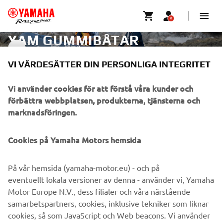
YAM GUMMIBÅTAR
YAM GUMMIBÅTAR
VI VÄRDESÄTTER DIN PERSONLIGA INTEGRITET
FÖRETAG
Vi använder cookies för att förstå våra kunder och
förbättra webbplatsen, produkterna, tjänsterna och
marknadsföringen.
B2B
Cookies på Yamaha Motors hemsida
UTFORSKA YAMAHA
På vår hemsida (yamaha-motor.eu) - och på
FAQ & SUPPORT
eventuellt lokala versioner av denna - använder vi, Yamaha
Motor Europe N.V., dess filialer och våra närstående
samarbetspartners, cookies, inklusive tekniker som liknar
NYHETSBREV
cookies, så som JavaScript och Web beacons. Vi använder