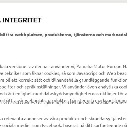
 INTEGRITET
örbättra webbplatsen, produkterna, tjänsterna och marknadsf
UTFORSKA YAMAHA
FAQ & SUPPORT
MyYamaha
Kundservice
kala versioner av denna - använder vi, Yamaha Motor Europe N.V.
ve tekniker som liknar cookies, så som JavaScript och Web bea
Yamaha Music
Reservdelskatalog
ra på ett korrekt sätt och tillhandahålla grundläggande funktio
Yamaha Racing
Yamaha-återförsäljare
gifter och språkinställningar. Vi använder även analytiska cook
 och är i enlighet med dataskyddsmyndigheternas riktlinjer för at
Yamaha Motor Global
Hantering av avfall från
örbättra vår webbplats, produkter, tjänster och marknadsföring
batterier
vi också cookies för spårning och reklam samt sociala medier:
Mobilappar
sa relevanta annonser av våra produkter och skräddarsy tjänster 
e sociala medier som Facebook, baserat på ditt surfbeteende på