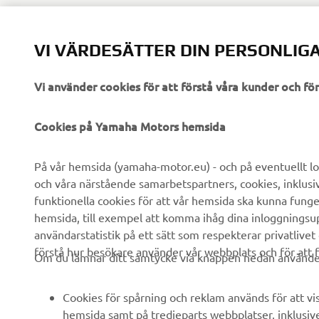
VI VÄRDESÄTTER DIN PERSONLIGA
Vi använder cookies för att förstå våra kunder och f
FÖRETAG
B2B
Cookies på Yamaha Motors hemsida
Om oss
eBike-system
På vår hemsida (yamaha-motor.eu) - och på eventuellt lo
och våra närstående samarbetspartners, cookies, inklusi
Nyheter
Myndigheter
funktionella cookies för att vår hemsida ska kunna funge
Events
Golfbanor
hemsida, till exempel att komma ihåg dina inloggningsupp
användarstatistik på ett sätt som respekterar privatlivet
Yamaha Press
Räddningstjänst
förstå hur besökare använder vår webbplats och för att f
Om du lämnar ditt samtycke via knappen nedan använder 
Broschyrer
Körskolor
Arbeta på Yamaha
Robotics
Cookies för spårning och reklam används för att vi
Bli återförsäljare
Partnerskap
hemsida samt på tredjeparts webbplatser, inklusiv