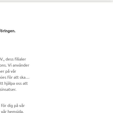
öringen.
NYHETSBREV
Bli först att ta del av de senaste erbjudandena, evenemangen,
, dess filialer
nyheterna och mycket mer
cons. Vi använder
ner på vår
PRENUMERERA
ies för att skapa
t hjälpa oss att
Läs vår integritetspolicy för att ta reda på hur vi behandlar dina
sinsatser.
personuppgifter:
Integritetspolicy
för dig på vår
 vår hemsida.