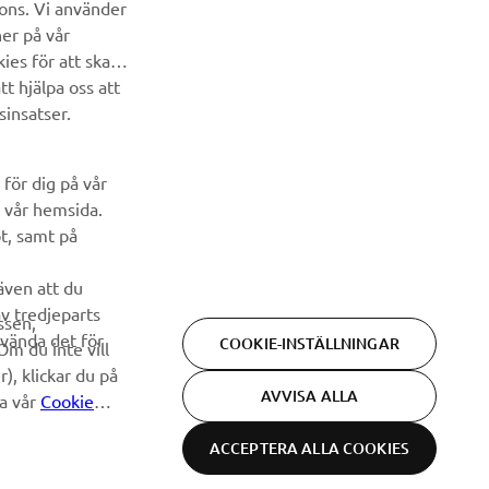
cons. Vi använder
ner på vår
ies för att skapa
t hjälpa oss att
sinsatser.
för dig på vår
 vår hemsida.
pt, samt på
 även att du
av tredjeparts
ssen,
nvända det för
COOKIE-INSTÄLLNINGAR
Om du inte vill
), klickar du på
AVVISA ALLA
ia vår
Cookie
ACCEPTERA ALLA COOKIES