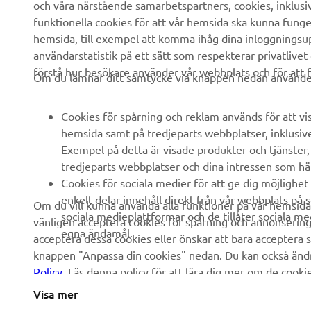
och våra närstående samarbetspartners, cookies, inklusi
funktionella cookies för att vår hemsida ska kunna funge
hemsida, till exempel att komma ihåg dina inloggningsupp
användarstatistik på ett sätt som respekterar privatlivet
förstå hur besökare använder vår webbplats och för att f
Om du lämnar ditt samtycke via knappen nedan använder 
Cookies för spårning och reklam används för att vi
hemsida samt på tredjeparts webbplatser, inklusiv
Exempel på detta är visade produkter och tjänster, a
tredjeparts webbplatser och dina intressen som hä
Cookies för sociala medier för att ge dig möjlighet 
enkelt delar innehåll direkt från vår webbplats på 
Om du vill kunna använda alla funktioner på vår hemsid
sociala medieplattformar och de tillåter sociala m
vänligen acceptera cookies för spårning och annonsering 
egna ändamål.
acceptera dessa cookies eller önskar att bara acceptera sp
knappen "Anpassa din cookies" nedan. Du kan också ändra 
Policy
. Läs denna policy för att lära dig mer om de cook
Visa mer