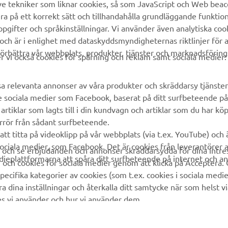
ve tekniker som liknar cookies, så som JavaScript och Web bea
ra på ett korrekt sätt och tillhandahålla grundläggande funktio
gifter och språkinställningar. Vi använder även analytiska cook
 och är i enlighet med dataskyddsmyndigheternas riktlinjer för at
örbättra vår webbplats, produkter, tjänster och marknadsföring
vi också cookies för spårning och reklam samt sociala medier:
sa relevanta annonser av våra produkter och skräddarsy tjänster 
e sociala medier som Facebook, baserat på ditt surfbeteende på
rtiklar som lagts till i din kundvagn och artiklar som du har kö
rrör från sådant surfbeteende.
att titta på videoklipp på vår webbplats (via t.ex. YouTube) och
sociala medier, som Facebook. Det är cookies från leverantörer 
a och se erbjudanden och annonser skräddarsydda för dina intre
edieplattformarna att spåra ditt surfbeteende på internet och a
och cookies för sociala medier genom att klicka på Acceptera. 
ecifika kategorier av cookies (som t.ex. cookies i sociala medier
dina inställningar och återkalla ditt samtycke när som helst v
ies vi använder och hur vi använder dem.