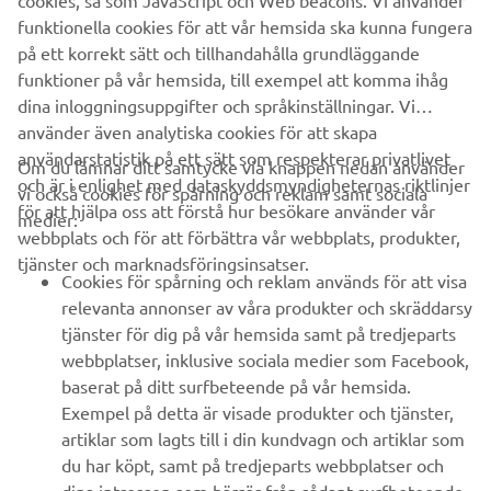
cookies, så som JavaScript och Web beacons. Vi använder
funktionella cookies för att vår hemsida ska kunna fungera
på ett korrekt sätt och tillhandahålla grundläggande
funktioner på vår hemsida, till exempel att komma ihåg
dina inloggningsuppgifter och språkinställningar. Vi
använder även analytiska cookies för att skapa
användarstatistik på ett sätt som respekterar privatlivet
Om du lämnar ditt samtycke via knappen nedan använder
och är i enlighet med dataskyddsmyndigheternas riktlinjer
vi också cookies för spårning och reklam samt sociala
för att hjälpa oss att förstå hur besökare använder vår
medier:
webbplats och för att förbättra vår webbplats, produkter,
tjänster och marknadsföringsinsatser.
Cookies för spårning och reklam används för att visa
relevanta annonser av våra produkter och skräddarsy
tjänster för dig på vår hemsida samt på tredjeparts
webbplatser, inklusive sociala medier som Facebook,
baserat på ditt surfbeteende på vår hemsida.
Exempel på detta är visade produkter och tjänster,
artiklar som lagts till i din kundvagn och artiklar som
du har köpt, samt på tredjeparts webbplatser och