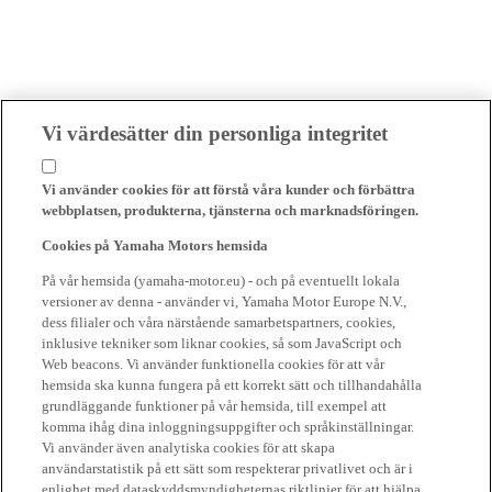
Vi värdesätter din personliga integritet
Vi använder cookies för att förstå våra kunder och förbättra
webbplatsen, produkterna, tjänsterna och marknadsföringen.
Cookies på Yamaha Motors hemsida
På vår hemsida (yamaha-motor.eu) - och på eventuellt lokala
versioner av denna - använder vi, Yamaha Motor Europe N.V.,
dess filialer och våra närstående samarbetspartners, cookies,
inklusive tekniker som liknar cookies, så som JavaScript och
Web beacons. Vi använder funktionella cookies för att vår
hemsida ska kunna fungera på ett korrekt sätt och tillhandahålla
grundläggande funktioner på vår hemsida, till exempel att
komma ihåg dina inloggningsuppgifter och språkinställningar.
Vi använder även analytiska cookies för att skapa
användarstatistik på ett sätt som respekterar privatlivet och är i
enlighet med dataskyddsmyndigheternas riktlinjer för att hjälpa