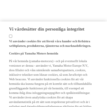
Vi värdesätter din personliga integritet
Vi använder cookies för att förstå våra kunder och förbättra
webbplatsen, produkterna, tjänsterna och marknadsföringen.
Cookies på Yamaha Motors hemsida
På vår hemsida (yamaha-motor.eu) - och på eventuellt lokala
versioner av denna - använder vi, Yamaha Motor Europe N.V.,
dess filialer och våra närstående samarbetspartners, cookies,
inklusive tekniker som liknar cookies, så som JavaScript och
Web beacons. Vi använder funktionella cookies för att vår
hemsida ska kunna fungera på ett korrekt sätt och tillhandahålla
grundläggande funktioner på vår hemsida, till exempel att
komma ihåg dina inloggningsuppgifter och språkinställningar.
Vi använder även analytiska cookies för att skapa
användarstatistik på ett sätt som respekterar privatlivet och är i
enlighet med dataskyddsmyndigheternas riktlinjer för att hjälpa