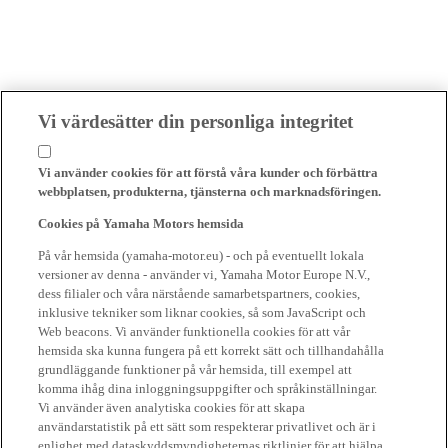
Vi värdesätter din personliga integritet
Vi använder cookies för att förstå våra kunder och förbättra
webbplatsen, produkterna, tjänsterna och marknadsföringen.
Cookies på Yamaha Motors hemsida
På vår hemsida (yamaha-motor.eu) - och på eventuellt lokala
versioner av denna - använder vi, Yamaha Motor Europe N.V.,
dess filialer och våra närstående samarbetspartners, cookies,
inklusive tekniker som liknar cookies, så som JavaScript och
Web beacons. Vi använder funktionella cookies för att vår
hemsida ska kunna fungera på ett korrekt sätt och tillhandahålla
grundläggande funktioner på vår hemsida, till exempel att
komma ihåg dina inloggningsuppgifter och språkinställningar.
Vi använder även analytiska cookies för att skapa
användarstatistik på ett sätt som respekterar privatlivet och är i
enlighet med dataskyddsmyndigheternas riktlinjer för att hjälpa