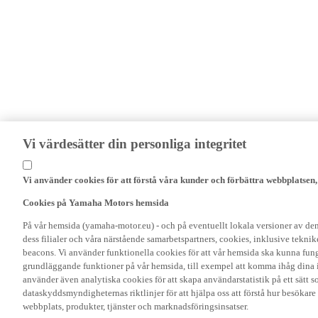
Vi värdesätter din personliga integritet
Vi använder cookies för att förstå våra kunder och förbättra webbplatsen
Cookies på Yamaha Motors hemsida
På vår hemsida (yamaha-motor.eu) - och på eventuellt lokala versioner av d
dess filialer och våra närstående samarbetspartners, cookies, inklusive tekni
beacons. Vi använder funktionella cookies för att vår hemsida ska kunna funge
grundläggande funktioner på vår hemsida, till exempel att komma ihåg dina i
använder även analytiska cookies för att skapa användarstatistik på ett sätt s
dataskyddsmyndigheternas riktlinjer för att hjälpa oss att förstå hur besökare
webbplats, produkter, tjänster och marknadsföringsinsatser.