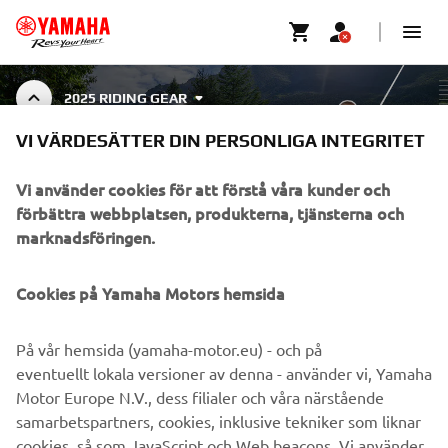
2025 RIDING GEAR
VI VÄRDESÄTTER DIN PERSONLIGA INTEGRITET
RIDING GEAR
Vi använder cookies för att förstå våra kunder och
förbättra webbplatsen, produkterna, tjänsterna och
marknadsföringen.
FÖRETAG
Cookies på Yamaha Motors hemsida
B2B
På vår hemsida (yamaha-motor.eu) - och på
eventuellt lokala versioner av denna - använder vi, Yamaha
UTFORSKA YAMAHA
Motor Europe N.V., dess filialer och våra närstående
samarbetspartners, cookies, inklusive tekniker som liknar
cookies, så som JavaScript och Web beacons. Vi använder