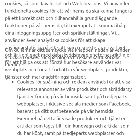
cookies, så som JavaScript och Web beacons. Vi använder
B2B
funktionella cookies för att vår hemsida ska kunna fungera
på ett korrekt sätt och tillhandahålla grundläggande
UTFORSKA YAMAHA
funktioner på vår hemsida, till exempel att komma ihåg
dina inloggningsuppgifter och språkinställningar. Vi
använder även analytiska cookies för att skapa
FAQ & SUPPORT
användarstatistik på ett sätt som respekterar privatlivet
Om du lämnar ditt samtycke via knappen nedan använder
och är i enlighet med dataskyddsmyndigheternas riktlinjer
vi också cookies för spårning och reklam samt sociala
för att hjälpa oss att förstå hur besökare använder vår
NYHETSBREV
medier:
webbplats och för att förbättra vår webbplats, produkter,
Bli först att ta del av de senaste erbjudandena, evenemangen,
tjänster och marknadsföringsinsatser.
nyheterna och mycket mer
Cookies för spårning och reklam används för att visa
relevanta annonser av våra produkter och skräddarsy
tjänster för dig på vår hemsida samt på tredjeparts
webbplatser, inklusive sociala medier som Facebook,
baserat på ditt surfbeteende på vår hemsida.
PRENUMERERA
Exempel på detta är visade produkter och tjänster,
artiklar som lagts till i din kundvagn och artiklar som
Läs vår integritetspolicy för att ta reda på hur vi behandlar dina
du har köpt, samt på tredjeparts webbplatser och
personuppgifter:
Integritetspolicy