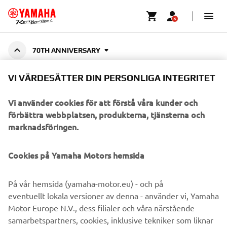
70TH ANNIVERSARY
70TH ANNIVERSARY
VI VÄRDESÄTTER DIN PERSONLIGA INTEGRITET
COLLECTION
Vi använder cookies för att förstå våra kunder och
förbättra webbplatsen, produkterna, tjänsterna och
marknadsföringen.
Celebrate 70 years of Yamaha Motor with the 70th
Anniversary Collection — a tribute to decades of
Visa mer
innovation, speed, and racing spirit. A special-e
...
Cookies på Yamaha Motors hemsida
På vår hemsida (yamaha-motor.eu) - och på
eventuellt lokala versioner av denna - använder vi, Yamaha
FÖRETAG
Motor Europe N.V., dess filialer och våra närstående
samarbetspartners, cookies, inklusive tekniker som liknar