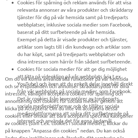
Cookies för spårning och reklam används för att visa
relevanta annonser av våra produkter och skräddarsy
UTFORSKA YAMAHA
tjänster för dig på vår hemsida samt på tredjeparts
webbplatser, inklusive sociala medier som Facebook,
baserat på ditt surfbeteende på vår hemsida.
FAQ & SUPPORT
Exempel på detta är visade produkter och tjänster,
artiklar som lagts till i din kundvagn och artiklar som
du har köpt, samt på tredjeparts webbplatser och
NYHETSBREV
dina intressen som härrör från sådant surfbeteende.
Bli först att ta del av de senaste erbjudandena, evenemangen,
Cookies för sociala medier för att ge dig möjlighet
nyheterna och mycket mer
att titta på videoklipp på vår webbplats (via t.ex.
Om du vill kunna använda alla funktioner på vår hemsida
YouTube) och även att du enkelt delar innehåll direkt
och se erbjudanden och annonser skräddarsydda för dina
från vår webbplats på sociala medier, som Facebook.
intressen, vänligen acceptera cookies för spårning och
Det är cookies från leverantörer av tredjeparts
annonsering och cookies för sociala medier genom att
PRENUMERERA
sociala medieplattformar och de tillåter sociala
klicka på Acceptera. Om du inte vill acceptera dessa
medieplattformarna att spåra ditt surfbeteende på
cookies eller önskar att bara acceptera specifika kategorier
internet och använda det för egna ändamål.
Läs vår integritetspolicy för att ta reda på hur vi behandlar dina
av cookies (som t.ex. cookies i sociala medier), klickar du
personuppgifter:
Integritetspolicy
på knappen "Anpassa din cookies" nedan. Du kan också
ändra dina inställningar och återkalla ditt samtycke när