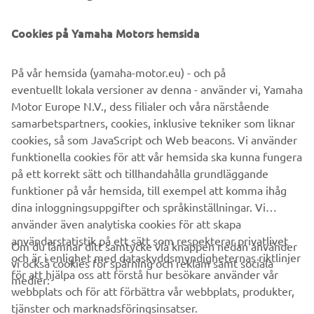
Cookies på Yamaha Motors hemsida
På vår hemsida (yamaha-motor.eu) - och på
eventuellt lokala versioner av denna - använder vi, Yamaha
Motor Europe N.V., dess filialer och våra närstående
samarbetspartners, cookies, inklusive tekniker som liknar
cookies, så som JavaScript och Web beacons. Vi använder
funktionella cookies för att vår hemsida ska kunna fungera
Läs mer
på ett korrekt sätt och tillhandahålla grundläggande
funktioner på vår hemsida, till exempel att komma ihåg
dina inloggningsuppgifter och språkinställningar. Vi
använder även analytiska cookies för att skapa
användarstatistik på ett sätt som respekterar privatlivet
Om du lämnar ditt samtycke via knappen nedan använder
och är i enlighet med dataskyddsmyndigheternas riktlinjer
vi också cookies för spårning och reklam samt sociala
FÖRETAG
för att hjälpa oss att förstå hur besökare använder vår
medier:
webbplats och för att förbättra vår webbplats, produkter,
tjänster och marknadsföringsinsatser.
B2B