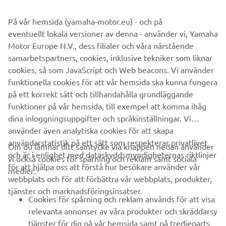
finns vi på plats för att visa det senaste inom båtar, 
motorer och tillbehör i en inspirerande och personlig 
På vår hemsida (yamaha-motor.eu) - och på
miljö. Passa på att upptäcka nyheter, ställa frågor och 
eventuellt lokala versioner av denna - använder vi, Yamaha
hitta rätt lösning för ditt båtliv.

Motor Europe N.V., dess filialer och våra närstående
samarbetspartners, cookies, inklusive tekniker som liknar
Fri entré & fri parkering – titta, kliv ombord och dröm.
cookies, så som JavaScript och Web beacons. Vi använder
funktionella cookies för att vår hemsida ska kunna fungera
på ett korrekt sätt och tillhandahålla grundläggande
funktioner på vår hemsida, till exempel att komma ihåg
dina inloggningsuppgifter och språkinställningar. Vi
LÄS MER OM ALLT PÅ SJÖN
använder även analytiska cookies för att skapa
användarstatistik på ett sätt som respekterar privatlivet
Om du lämnar ditt samtycke via knappen nedan använder
och är i enlighet med dataskyddsmyndigheternas riktlinjer
vi också cookies för spårning och reklam samt sociala
för att hjälpa oss att förstå hur besökare använder vår
medier:
webbplats och för att förbättra vår webbplats, produkter,
tjänster och marknadsföringsinsatser.
FÖRETAG
Cookies för spårning och reklam används för att visa
relevanta annonser av våra produkter och skräddarsy
B2B
tjänster för dig på vår hemsida samt på tredjeparts