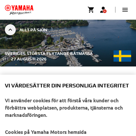
ALLT PÅ SJÖN
SVERIGES STÖRSTA FLYTANDE BÅTMÄSSA
|
27 AUGUSTI 2026
ALLT PÅ SJÖN
VI VÄRDESÄTTER DIN PERSONLIGA INTEGRITET
Gustavsbergs Hamn
Visa karta
Vi använder cookies för att förstå våra kunder och
förbättra webbplatsen, produkterna, tjänsterna och
Aug 27 – Aug 29, 2026 | 22:00
marknadsföringen.
Upplev Allt på Sjön i Gustavsberg 2026 – Nordens största 
Cookies på Yamaha Motors hemsida
flytande båtmässa. Tillsammans med våra återförsäljare 