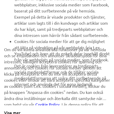
webbplatser, inklusive sociala medier som Facebook,
baserat på ditt surfbeteende på vår hemsida.
UTFORSKA YAMAHA
Exempel på detta är visade produkter och tjänster,
artiklar som lagts till i din kundvagn och artiklar som
FAQ & SUPPORT
du har köpt, samt på tredjeparts webbplatser och
dina intressen som härrör från sådant surfbeteende.
Cookies för sociala medier för att ge dig möjlighet
NYHETSBREV
att titta på videoklipp på vår webbplats (via t.ex.
Om du vill kunna använda alla funktioner på vår hemsida
YouTube) och även att du enkelt delar innehåll direkt
och se erbjudanden och annonser skräddarsydda för dina
Bli först att ta del av de senaste erbjudandena, evenemangen,
från vår webbplats på sociala medier, som Facebook.
nyheterna och mycket mer
intressen, vänligen acceptera cookies för spårning och
Det är cookies från leverantörer av tredjeparts
annonsering och cookies för sociala medier genom att
sociala medieplattformar och de tillåter sociala
klicka på Acceptera. Om du inte vill acceptera dessa
medieplattformarna att spåra ditt surfbeteende på
cookies eller önskar att bara acceptera specifika kategorier
internet och använda det för egna ändamål.
av cookies (som t.ex. cookies i sociala medier), klickar du
PRENUMERERA
på knappen "Anpassa din cookies" nedan. Du kan också
ändra dina inställningar och återkalla ditt samtycke när
Läs vår integritetspolicy för att ta reda på hur vi behandlar dina
som helst via vår
Cookie Policy
. Läs denna policy för att
personuppgifter:
Integritetspolicy
lära dig mer om de cookies vi använder och hur
Visa mer