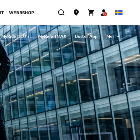
RT
WEBBSHOP
MyRide NEO's
MyRide TMAX
Buster App
Mer
Tech MAX Connectivity & Navigation
MyBoat