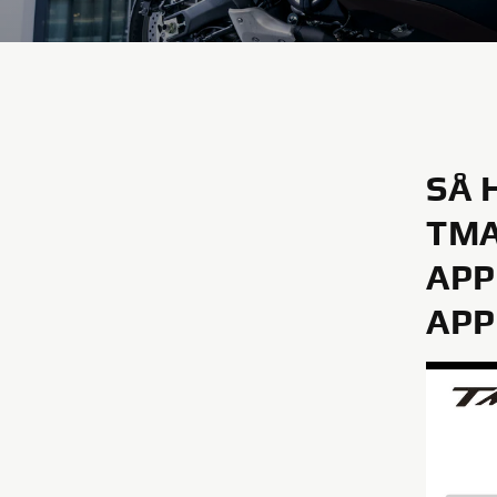
SÅ 
TMA
APP
AP