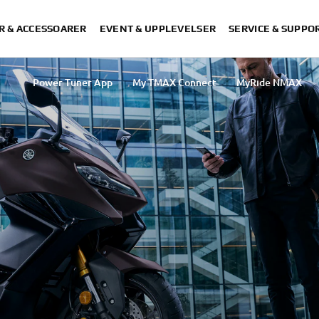
R & ACCESSOARER
EVENT & UPPLEVELSER
SERVICE & SUPPO
Power Tuner App
My TMAX Connect
MyRide NMAX
MyRide Tricity
XMAX 