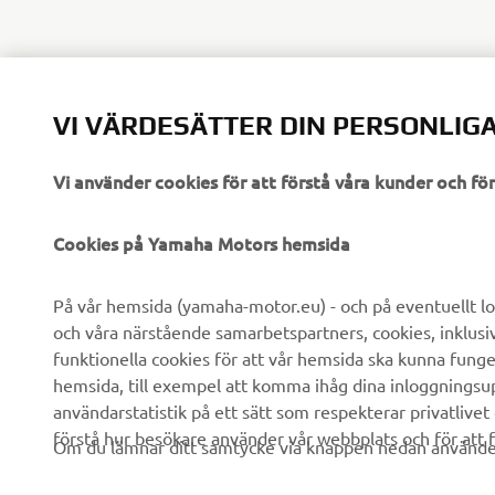
VI VÄRDESÄTTER DIN PERSONLIGA
Vi använder cookies för att förstå våra kunder och f
FÖRETAG
B2B
Cookies på Yamaha Motors hemsida
Om oss
eBike-system
På vår hemsida (yamaha-motor.eu) - och på eventuellt lo
och våra närstående samarbetspartners, cookies, inklusi
Nyheter
Myndigheter
funktionella cookies för att vår hemsida ska kunna funge
Events
Golfbanor
hemsida, till exempel att komma ihåg dina inloggningsupp
användarstatistik på ett sätt som respekterar privatlivet
Yamaha Press
Räddningstjänst
förstå hur besökare använder vår webbplats och för att f
Om du lämnar ditt samtycke via knappen nedan använder 
Broschyrer
Körskolor
Arbeta på Yamaha
Robotics