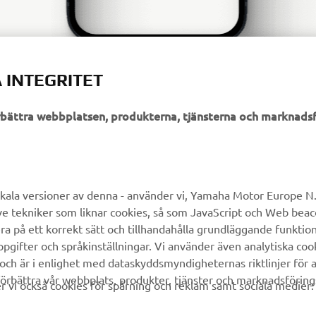
 INTEGRITET
örbättra webbplatsen, produkterna, tjänsterna och marknadsf
UTFORSKA YAMAHA
FAQ & SUPPORT
MyYamaha
Kundservice
kala versioner av denna - använder vi, Yamaha Motor Europe N.V.
ve tekniker som liknar cookies, så som JavaScript och Web bea
Yamaha Music
Reservdelskatalog
ra på ett korrekt sätt och tillhandahålla grundläggande funktio
Yamaha Racing
Yamaha-återförsäljare
gifter och språkinställningar. Vi använder även analytiska cook
 och är i enlighet med dataskyddsmyndigheternas riktlinjer för at
Yamaha Motor Global
Hantering av avfall från
örbättra vår webbplats, produkter, tjänster och marknadsföring
batterier
vi också cookies för spårning och reklam samt sociala medier:
Mobilappar