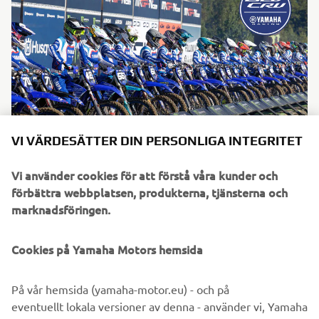
VI VÄRDESÄTTER DIN PERSONLIGA INTEGRITET
Broschyr 2026
Ladda ner broschyr för 2026 års BLU CRU
Vi använder cookies för att förstå våra kunder och
Läs mer
förbättra webbplatsen, produkterna, tjänsterna och
marknadsföringen.
Cookies på Yamaha Motors hemsida
NÄSTA G
1
/
6
På vår hemsida (yamaha-motor.eu) - och på
eventuellt lokala versioner av denna - använder vi, Yamaha