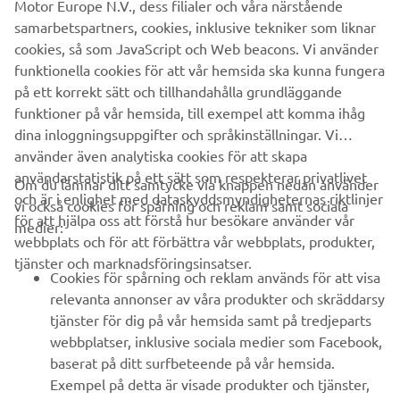
ALLMÄNNA VILLKOR
Motor Europe N.V., dess filialer och våra närstående
samarbetspartners, cookies, inklusive tekniker som liknar
cookies, så som JavaScript och Web beacons. Vi använder
funktionella cookies för att vår hemsida ska kunna fungera
YAMAHA RACING
på ett korrekt sätt och tillhandahålla grundläggande
funktioner på vår hemsida, till exempel att komma ihåg
dina inloggningsuppgifter och språkinställningar. Vi
använder även analytiska cookies för att skapa
användarstatistik på ett sätt som respekterar privatlivet
Om du lämnar ditt samtycke via knappen nedan använder
och är i enlighet med dataskyddsmyndigheternas riktlinjer
vi också cookies för spårning och reklam samt sociala
FÖRETAG
för att hjälpa oss att förstå hur besökare använder vår
medier:
webbplats och för att förbättra vår webbplats, produkter,
tjänster och marknadsföringsinsatser.
B2B
Cookies för spårning och reklam används för att visa
relevanta annonser av våra produkter och skräddarsy
UTFORSKA YAMAHA
tjänster för dig på vår hemsida samt på tredjeparts
webbplatser, inklusive sociala medier som Facebook,
baserat på ditt surfbeteende på vår hemsida.
FAQ & SUPPORT
Exempel på detta är visade produkter och tjänster,