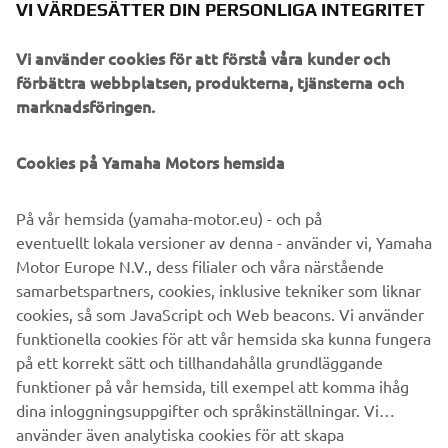
VI VÄRDESÄTTER DIN PERSONLIGA INTEGRITET
GT+
The first thing that struck me during my two-day escape
Vi använder cookies för att förstå våra kunder och
to Elba Island was the smell. As soon as I stepped off the
förbättra webbplatsen, produkterna, tjänsterna och
ferry in Portoferraio, the air—salty, warm and
marknadsföringen.
unmistakably springlike—welcomed me. And without
having ridden a single corner yet, I was already immersed
Cookies på Yamaha Motors hemsida
in the journey.
Läs mer
På vår hemsida (yamaha-motor.eu) - och på
eventuellt lokala versioner av denna - använder vi, Yamaha
Motor Europe N.V., dess filialer och våra närstående
samarbetspartners, cookies, inklusive tekniker som liknar
1
cookies, så som JavaScript och Web beacons. Vi använder
Artiklar per sida
funktionella cookies för att vår hemsida ska kunna fungera
6
på ett korrekt sätt och tillhandahålla grundläggande
funktioner på vår hemsida, till exempel att komma ihåg
dina inloggningsuppgifter och språkinställningar. Vi
använder även analytiska cookies för att skapa