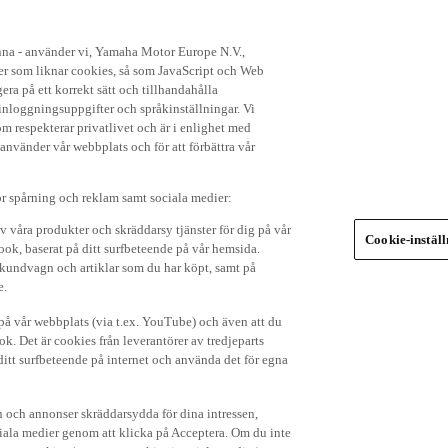
enna - använder vi, Yamaha Motor Europe N.V.,
ker som liknar cookies, så som JavaScript och Web
ra på ett korrekt sätt och tillhandahålla
nloggningsuppgifter och språkinställningar. Vi
om respekterar privatlivet och är i enlighet med
 använder vår webbplats och för att förbättra vår
r spårning och reklam samt sociala medier:
v våra produkter och skräddarsy tjänster för dig på vår
Cookie-instäl
ok, baserat på ditt surfbeteende på vår hemsida.
in kundvagn och artiklar som du har köpt, samt på
e.
p på vår webbplats (via t.ex. YouTube) och även att du
k. Det är cookies från leverantörer av tredjeparts
ditt surfbeteende på internet och använda det för egna
 och annonser skräddarsydda för dina intressen,
iala medier genom att klicka på Acceptera. Om du inte