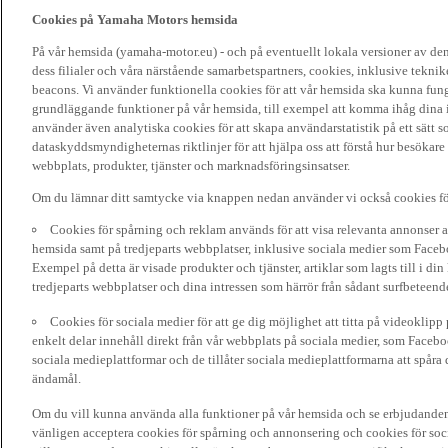
Cookies på Yamaha Motors hemsida
På vår hemsida (yamaha-motor.eu) - och på eventuellt lokala versioner av d
dess filialer och våra närstående samarbetspartners, cookies, inklusive tekni
beacons. Vi använder funktionella cookies för att vår hemsida ska kunna funge
grundläggande funktioner på vår hemsida, till exempel att komma ihåg dina i
använder även analytiska cookies för att skapa användarstatistik på ett sätt s
dataskyddsmyndigheternas riktlinjer för att hjälpa oss att förstå hur besökare
webbplats, produkter, tjänster och marknadsföringsinsatser.
Om du lämnar ditt samtycke via knappen nedan använder vi också cookies fö
Cookies för spårning och reklam används för att visa relevanta annonser a
hemsida samt på tredjeparts webbplatser, inklusive sociala medier som Facebo
Exempel på detta är visade produkter och tjänster, artiklar som lagts till i d
tredjeparts webbplatser och dina intressen som härrör från sådant surfbeteend
Cookies för sociala medier för att ge dig möjlighet att titta på videoklip
enkelt delar innehåll direkt från vår webbplats på sociala medier, som Faceboo
sociala medieplattformar och de tillåter sociala medieplattformarna att spåra 
ändamål.
Om du vill kunna använda alla funktioner på vår hemsida och se erbjudanden
vänligen acceptera cookies för spårning och annonsering och cookies för soc