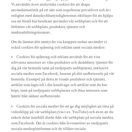
Vi använder även analytiska cookies för att skapa
användarstatistik på ett sätt som respekterar privatlivet och är i
enlighet med dataskyddsmyndigheternas riktlinjer för att hjälpa
oss att förstå hur besökare använder vår webbplats och för att
förbättra vår webbplats, produkter, tjänster och
marknadsföringsinsatser.
Om du lämnar ditt samtycke via knappen nedan använder vi
också cookies för spårning och reklam samt sociala medier:
Cookies för spårning och reklam används för att visa
relevanta annonser av våra produkter och skräddarsy tjänster för
dig på vår hemsida samt på tredjeparts webbplatser, inklusive
sociala medier som Facebook, baserat på ditt surfbeteende på vår
hemsida. Exempel på detta är visade produkter och tjänster,
artiklar som lagts till i din kundvagn och artiklar som du har
köpt, samt på tredjeparts webbplatser och dina intressen som
härrör från sådant surfbeteende.
Cookies för sociala medier för att ge dig möjlighet att titta på
videoklipp på vår webbplats (via t.ex. YouTube) och även att du
enkelt delar innehåll direkt från vår webbplats på sociala medier,
som Facebook. Det är cookies från leverantörer av tredjeparts
sociala medieplattformar och de tillåter sociala
medieplattformarna att spåra ditt surfbeteende på internet och