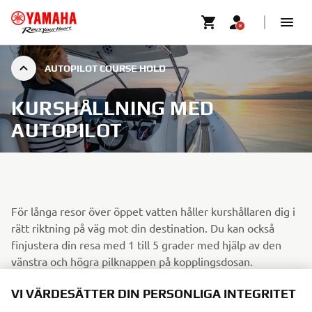
AUTOPILOT COURSE HOLD
KURSHÅLLNING MED
AUTOPILOT
För långa resor över öppet vatten håller kurshållaren dig i
rätt riktning på väg mot din destination. Du kan också
finjustera din resa med 1 till 5 grader med hjälp av den
vänstra och högra pilknappen på kopplingsdosan.
Kurshållning:
håller fören i en förinställd kompassriktning,
VI VÄRDESÄTTER DIN PERSONLIGA INTEGRITET
fungerar även vid