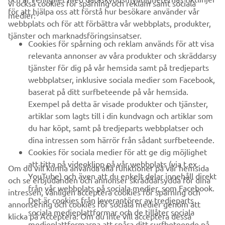
vi också cookies för spårning och reklam samt sociala
FÖRETAG
för att hjälpa oss att förstå hur besökare använder vår
medier:
webbplats och för att förbättra vår webbplats, produkter,
tjänster och marknadsföringsinsatser.
B2B
Cookies för spårning och reklam används för att visa
relevanta annonser av våra produkter och skräddarsy
UTFORSKA YAMAHA
tjänster för dig på vår hemsida samt på tredjeparts
webbplatser, inklusive sociala medier som Facebook,
baserat på ditt surfbeteende på vår hemsida.
FAQ & SUPPORT
Exempel på detta är visade produkter och tjänster,
artiklar som lagts till i din kundvagn och artiklar som
du har köpt, samt på tredjeparts webbplatser och
NYHETSBREV
dina intressen som härrör från sådant surfbeteende.
Bli först att ta del av de senaste erbjudandena, evenemangen,
Cookies för sociala medier för att ge dig möjlighet
nyheterna och mycket mer
att titta på videoklipp på vår webbplats (via t.ex.
Om du vill kunna använda alla funktioner på vår hemsida
YouTube) och även att du enkelt delar innehåll direkt
och se erbjudanden och annonser skräddarsydda för dina
från vår webbplats på sociala medier, som Facebook.
intressen, vänligen acceptera cookies för spårning och
Det är cookies från leverantörer av tredjeparts
annonsering och cookies för sociala medier genom att
PRENUMERERA
sociala medieplattformar och de tillåter sociala
klicka på Acceptera. Om du inte vill acceptera dessa
medieplattformarna att spåra ditt surfbeteende på