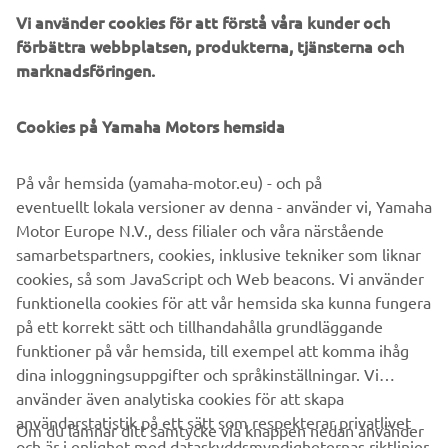
back.
Vi använder cookies för att förstå våra kunder och
förbättra webbplatsen, produkterna, tjänsterna och
Mönsterstyrning:
spiral eller sicksack är perfekt för dem
marknadsföringen.
som vill koppla av i en viss del av småbåtshamnen, sjön
eller ute på öppet vatten.
Cookies på Yamaha Motors hemsida
Det är enkelt att justera en mängd inställningar "i farten"
genom att kombinera kurshållaren med en Helm Master
På vår hemsida (yamaha-motor.eu) - och på
EX-styrspak. Mer specifikt kan du kontrollera
eventuellt lokala versioner av denna - använder vi, Yamaha
finjusteringarna av hastighet, kurs och riktning utan att
Motor Europe N.V., dess filialer och våra närstående
använda ratten eller gasreglagen.
samarbetspartners, cookies, inklusive tekniker som liknar
cookies, så som JavaScript och Web beacons. Vi använder
funktionella cookies för att vår hemsida ska kunna fungera
på ett korrekt sätt och tillhandahålla grundläggande
NÄSTA G
funktioner på vår hemsida, till exempel att komma ihåg
1
/
5
dina inloggningsuppgifter och språkinställningar. Vi
använder även analytiska cookies för att skapa
användarstatistik på ett sätt som respekterar privatlivet
Om du lämnar ditt samtycke via knappen nedan använder
och är i enlighet med dataskyddsmyndigheternas riktlinjer