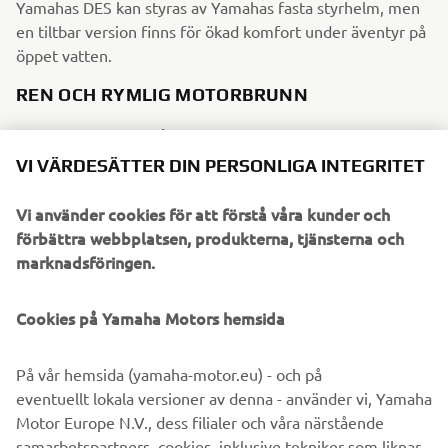
Yamahas DES kan styras av Yamahas fasta styrhelm, men
en tiltbar version finns för ökad komfort under äventyr på
öppet vatten.
REN OCH RYMLIG MOTORBRUNN
Utan stora rör eller långa kablar som belamrar
hyttutrymmet kräver DES
VI VÄRDESÄTTER DIN PERSONLIGA INTEGRITET
mycket mindre utrymme än konventionell (hydraulisk)
styrning, vilket gör att
Vi använder cookies för att förstå våra kunder och
cockpiten blir ett bekvämt område för dig och dina
förbättra webbplatsen, produkterna, tjänsterna och
passagerare.
marknadsföringen.
LÅG ELFÖRBRUKNING
Cookies på Yamaha Motors hemsida
DES-systemet drar inte ström hela tiden, som många
vanliga servostyrningspumpar, och du får mer
På vår hemsida (yamaha-motor.eu) - och på
laddningskapacitet än vid hydraulsystem, vilket öppnar
eventuellt lokala versioner av denna - använder vi, Yamaha
dörren för användning av mer elektronik utan oro för
Motor Europe N.V., dess filialer och våra närstående
batteriets hälsa.
samarbetspartners, cookies, inklusive tekniker som liknar