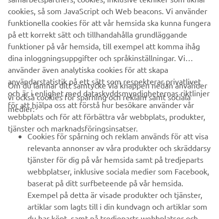
cookies, så som JavaScript och Web beacons. Vi använder
funktionella cookies för att vår hemsida ska kunna fungera
på ett korrekt sätt och tillhandahålla grundläggande
funktioner på vår hemsida, till exempel att komma ihåg
1
/
9
dina inloggningsuppgifter och språkinställningar. Vi
använder även analytiska cookies för att skapa
användarstatistik på ett sätt som respekterar privatlivet
Om du lämnar ditt samtycke via knappen nedan använder
och är i enlighet med dataskyddsmyndigheternas riktlinjer
vi också cookies för spårning och reklam samt sociala
FÖRETAG
för att hjälpa oss att förstå hur besökare använder vår
medier:
webbplats och för att förbättra vår webbplats, produkter,
tjänster och marknadsföringsinsatser.
B2B
Cookies för spårning och reklam används för att visa
relevanta annonser av våra produkter och skräddarsy
UTFORSKA YAMAHA
tjänster för dig på vår hemsida samt på tredjeparts
webbplatser, inklusive sociala medier som Facebook,
baserat på ditt surfbeteende på vår hemsida.
FAQ & SUPPORT
Exempel på detta är visade produkter och tjänster,
artiklar som lagts till i din kundvagn och artiklar som
du har köpt, samt på tredjeparts webbplatser och